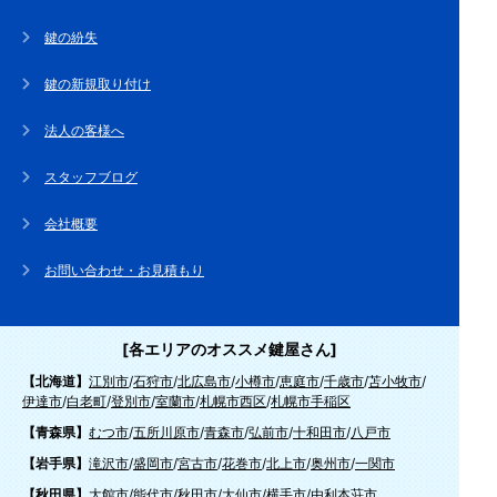
鍵の紛失
鍵の新規取り付け
法人の客様へ
スタッフブログ
会社概要
お問い合わせ・お見積もり
[各エリアのオススメ鍵屋さん]
【北海道】
江別市
/
石狩市
/
北広島市
/
小樽市
/
恵庭市
/
千歳市
/
苫小牧市
/
伊達市
/
白老町
/
登別市
/
室蘭市
/
札幌市西区
/
札幌市手稲区
【青森県】
むつ市
/
五所川原市
/
青森市
/
弘前市
/
十和田市
/
八戸市
【岩手県】
滝沢市
/
盛岡市
/
宮古市
/
花巻市
/
北上市
/
奥州市
/
一関市
【秋田県】
大館市
/
能代市
/
秋田市
/
大仙市
/
横手市
/
由利本荘市