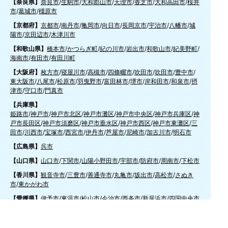
【奈良県】
奈良市
/
生駒市
/
大和郡山市
/
天理市
/
香芝市
/
大和高田市
/
桜井
市
/
葛城市
/
橿原市
【京都府】
京都市
/
南丹市
/
亀岡市
/
向日市
/
長岡京市
/
宇治市
/
八幡市
/
城
陽市
/
京田辺市
/
木津川市
【和歌山県】
橋本市
/
かつらぎ町
/
紀の川市
/
岩出市
/
和歌山市
/
紀美野町
/
海南市
/
有田市
/
有田川町
【大阪府】
枚方市
/
寝屋川市
/
高槻市
/
四條畷市
/
吹田市
/
吹田市
/
豊中市
/
東大阪市
/
八尾市
/
松原市
/
羽曳野市
/
富田林市
/
堺市
/
岸和田市
/
和泉市
/
摂
津市
/
守口市
/
門真市
【兵庫県】
姫路市
/
神戸市
/
神戸市北区
/
神戸市灘区
/
神戸市中央区
/
神戸市兵庫区
/
神
戸市長田区
/
神戸市須磨区
/
神戸市垂水区
/
神戸市西区
/
神戸市東灘区
/
三
田市
/
川西市
/
宝塚市
/
西宮市
/
伊丹市
/
芦屋市
/
尼崎市
/
加古川市
/
明石市
【広島県】
呉市
【山口県】
山口市
/
下関市
/
山陽小野田市
/
宇部市
/
防府市
/
周南市
/
下松市
【香川県】
観音寺市
/
三豊市
/
善通寺市
/
丸亀市
/
坂出市
/
高松市
/
さぬき
市
/
東かがわ市
【愛媛県】
伊予市
/
東温市
/
松山市
/
今治市
/
西条市
/
新居浜市
/
四国中央市
【福岡県】
福岡市東区
/
福岡市南区
/
福岡市博多区
/
福岡市早良区
/
福岡市西区
/
福岡