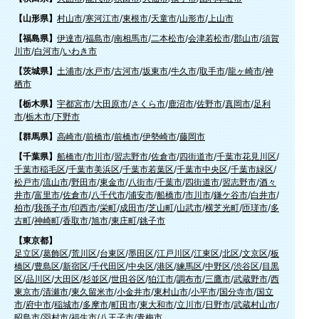
【山形県】
村山市
/
寒河江市
/
東根市
/
天童市
/
山形市
/
上山市
【福島県】
伊達市
/
福島市
/
南相馬市
/
二本松市
/
会津若松市
/
郡山市
/
須賀
川市
/
白河市
/
いわき市
【茨城県】
土浦市
/
水戸市
/
古河市
/
坂東市
/
牛久市
/
取手市
/
龍ヶ崎市
/
神
栖市
【栃木県】
宇都宮市
/
大田原市
/
さくら市
/
鹿沼市
/
佐野市
/
真岡市
/
足利
市
/
栃木市
/
下野市
【群馬県】
高崎市
/
前橋市
/
前橋市
/
伊勢崎市
/
藤岡市
【千葉県】
船橋市
/
市川市
/
習志野市
/
佐倉市
/
四街道市
/
千葉市花見川区
/
千葉市稲毛区
/
千葉市美浜区
/
千葉市若葉区
/
千葉市中央区
/
千葉市緑区
/
松戸市
/
流山市
/
野田市
/
東金市
/
八街市
/
千葉市
/
四街道市
/
習志野市
/
酒々
井市
/
富里市
/
佐倉市
/
八千代市
/
浦安市
/
船橋市
/
市川市
/
鎌ケ谷市
/
白井市
/
柏市
/
我孫子市
/
印西市
/
栄町
/
成田市
/
芝山町
/
山武市
/
横芝光町
/
匝瑳市
/
多
古町
/
神崎町
/
香取市
/
旭市
/
東庄町
/
銚子市
【東京都】
足立区
/
葛飾区
/
荒川区
/
台東区
/
墨田区
/
江戸川区
/
江東区
/
北区
/
文京区
/
板
橋区
/
豊島区
/
新宿区
/
千代田区
/
中央区
/
港区
/
練馬区
/
中野区
/
渋谷区
/
目黒
区
/
品川区
/
大田区
/
杉並区
/
世田谷区
/
狛江市
/
調布市
/
三鷹市
/
武蔵野市
/
西
東京市
/
清瀬市
/
東久留米市
/
小金井市
/
東村山市
/
小平市
/
国分寺市
/
国立
市
/
府中市
/
稲城市
/
多摩市
/
町田市
/
東大和市
/
立川市
/
日野市
/
武蔵村山市
/
昭島市
/
羽村市
/
福生市
/
八王子市
/
青梅市