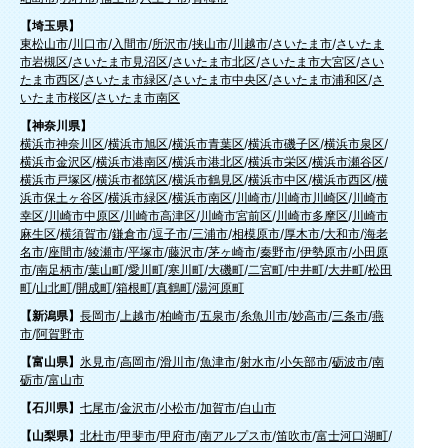
【埼玉県】
東松山市
/
川口市
/
入間市
/
所沢市
/
挟山市
/
川越市
/
さいたま市
/
さいたま
市岩槻区
/
さいたま市見沼区
/
さいたま市北区
/
さいたま市大宮区
/
さい
たま市西区
/
さいたま市緑区
/
さいたま市中央区
/
さいたま市浦和区
/
さ
いたま市桜区
/
さいたま市南区
【神奈川県】
横浜市神奈川区
/
横浜市旭区
/
横浜市青葉区
/
横浜市磯子区
/
横浜市泉区
/
横浜市金沢区
/
横浜市港南区
/
横浜市港北区
/
横浜市栄区
/
横浜市瀬谷区
/
横浜市戸塚区
/
横浜市都筑区
/
横浜市鶴見区
/
横浜市中区
/
横浜市西区
/
横
浜市保土ヶ谷区
/
横浜市緑区
/
横浜市南区
/
川崎市
/
川崎市川崎区
/
川崎市
幸区
/
川崎市中原区
/
川崎市高津区
/
川崎市宮前区
/
川崎市多摩区
/
川崎市
麻生区
/
横須賀市
/
鎌倉市
/
逗子市
/
三浦市
/
相模原市
/
厚木市
/
大和市
/
海老
名市
/
座間市
/
綾瀬市
/
平塚市
/
藤沢市
/
茅ヶ崎市
/
秦野市
/
伊勢原市
/
小田原
市
/
南足柄市
/
葉山町
/
愛川町
/
寒川町
/
大磯町
/
二宮町
/
中井町
/
大井町
/
松田
町
/
山北町
/
開成町
/
箱根町
/
真鶴町
/
湯河原町
【新潟県】
長岡市
/
上越市
/
柏崎市
/
五泉市
/
糸魚川市
/
妙高市
/
三条市
/
燕
市
/
阿賀野市
【富山県】
氷見市
/
高岡市
/
滑川市
/
魚津市
/
射水市
/
小矢部市
/
砺波市
/
南
砺市
/
富山市
【石川県】
七尾市
/
金沢市
/
小松市
/
加賀市
/
白山市
【山梨県】
北杜市
/
甲斐市
/
甲府市
/
南アルプス市
/
笛吹市
/
富士河口湖町
/