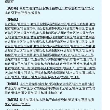
都留市
【長野県】
中野市
/
長野市
/
須坂市
/
千曲市
/
上田市
/
安曇野市
/
佐久市
/
松
本市
/
茅野市
/
伊那市
/
飯田市
【愛知県】
名古屋市
/
名古屋市
/
名古屋市中区
/
名古屋市中区
/
名古屋市昭和区
/
名古
屋市昭和区
/
名古屋市中川区
/
名古屋市中川区
/
名古屋市熱田区
/
名古屋
市熱田区
/
名古屋市西区
/
名古屋市西区
/
名古屋市千種区
/
名古屋市千種
区
/
名古屋市中村区
/
名古屋市中村区
/
名古屋市名東区
/
名古屋市名東区
/
名古屋市港区
/
名古屋市港区
/
名古屋市守山区
/
名古屋市守山区
/
名古屋
市緑区
/
名古屋市緑区
/
名古屋市北区
/
名古屋市北区
/
名古屋市天白区
/
名
古屋市天白区
/
名古屋市東区
/
名古屋市東区
/
名古屋市瑞穂区
/
名古屋市
瑞穂区
/
名古屋市南区
/
名古屋市南区
/
岡崎市
/
知立市
/
安城市
/
みよし市
/
西尾市
/
蒲郡市
/
豊川市
/
豊橋市
/
刈谷市
/
豊明市
/
高浜市
/
碧南市
/
豊田市
/
日
進市
/
長久手市
/
瀬戸市
/
東海市
/
大府市
/
知多市
/
半田市
/
常滑市
/
新城市
/
田
原市
/
東郷町
/
幸田町
/
東浦町
/
阿久比町
/
武豊町
/
美浜町
/
一宮市
/
春日井市
/
犬山市
/
小牧市
/
稲沢市
/
尾張旭市
/
岩倉市
/
清須市
/
北名古屋市
/
豊山町
/
大
口町
/
扶桑町
/
津島市
/
愛西市
/
弥富市
/
あま市
/
大治町
/
蟹江町
【静岡県】
浜松市天竜区
/
浜松市北区
/
浜松市浜北区
/
浜松市東区
/
浜松
市西区
/
浜松市中区
/
浜松市南区
/
静岡市
/
清水区
/
葵区
/
駿河区
/
藤枝市
/
島
田市
/
焼津市
/
牧之原市
/
菊川市
/
掛川市
/
袋井市
【滋賀県】
長浜市
/
彦根市
/
大津市
/
守山市
/
野洲市
/
東近江市
/
草津市
/
栗
東市
/
湖南市
/
甲賀市