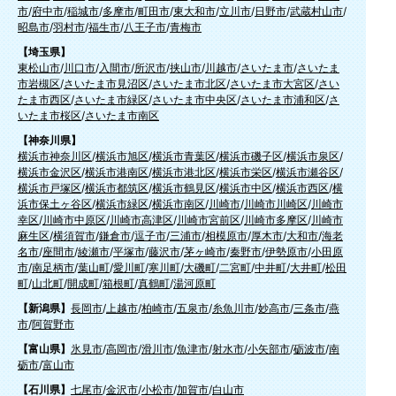
市
/
府中市
/
稲城市
/
多摩市
/
町田市
/
東大和市
/
立川市
/
日野市
/
武蔵村山市
/
昭島市
/
羽村市
/
福生市
/
八王子市
/
青梅市
【埼玉県】
東松山市
/
川口市
/
入間市
/
所沢市
/
挟山市
/
川越市
/
さいたま市
/
さいたま
市岩槻区
/
さいたま市見沼区
/
さいたま市北区
/
さいたま市大宮区
/
さい
たま市西区
/
さいたま市緑区
/
さいたま市中央区
/
さいたま市浦和区
/
さ
いたま市桜区
/
さいたま市南区
【神奈川県】
横浜市神奈川区
/
横浜市旭区
/
横浜市青葉区
/
横浜市磯子区
/
横浜市泉区
/
横浜市金沢区
/
横浜市港南区
/
横浜市港北区
/
横浜市栄区
/
横浜市瀬谷区
/
横浜市戸塚区
/
横浜市都筑区
/
横浜市鶴見区
/
横浜市中区
/
横浜市西区
/
横
浜市保土ヶ谷区
/
横浜市緑区
/
横浜市南区
/
川崎市
/
川崎市川崎区
/
川崎市
幸区
/
川崎市中原区
/
川崎市高津区
/
川崎市宮前区
/
川崎市多摩区
/
川崎市
麻生区
/
横須賀市
/
鎌倉市
/
逗子市
/
三浦市
/
相模原市
/
厚木市
/
大和市
/
海老
名市
/
座間市
/
綾瀬市
/
平塚市
/
藤沢市
/
茅ヶ崎市
/
秦野市
/
伊勢原市
/
小田原
市
/
南足柄市
/
葉山町
/
愛川町
/
寒川町
/
大磯町
/
二宮町
/
中井町
/
大井町
/
松田
町
/
山北町
/
開成町
/
箱根町
/
真鶴町
/
湯河原町
【新潟県】
長岡市
/
上越市
/
柏崎市
/
五泉市
/
糸魚川市
/
妙高市
/
三条市
/
燕
市
/
阿賀野市
【富山県】
氷見市
/
高岡市
/
滑川市
/
魚津市
/
射水市
/
小矢部市
/
砺波市
/
南
砺市
/
富山市
【石川県】
七尾市
/
金沢市
/
小松市
/
加賀市
/
白山市