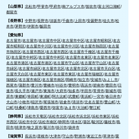
【山梨県】
北杜市
/
甲斐市
/
甲府市
/
南アルプス市
/
笛吹市
/
富士河口湖町
/
都留市
【長野県】
中野市
/
長野市
/
須坂市
/
千曲市
/
上田市
/
安曇野市
/
佐久市
/
松
本市
/
茅野市
/
伊那市
/
飯田市
【愛知県】
名古屋市
/
名古屋市
/
名古屋市中区
/
名古屋市中区
/
名古屋市昭和区
/
名古
屋市昭和区
/
名古屋市中川区
/
名古屋市中川区
/
名古屋市熱田区
/
名古屋
市熱田区
/
名古屋市西区
/
名古屋市西区
/
名古屋市千種区
/
名古屋市千種
区
/
名古屋市中村区
/
名古屋市中村区
/
名古屋市名東区
/
名古屋市名東区
/
名古屋市港区
/
名古屋市港区
/
名古屋市守山区
/
名古屋市守山区
/
名古屋
市緑区
/
名古屋市緑区
/
名古屋市北区
/
名古屋市北区
/
名古屋市天白区
/
名
古屋市天白区
/
名古屋市東区
/
名古屋市東区
/
名古屋市瑞穂区
/
名古屋市
瑞穂区
/
名古屋市南区
/
名古屋市南区
/
岡崎市
/
知立市
/
安城市
/
みよし市
/
西尾市
/
蒲郡市
/
豊川市
/
豊橋市
/
刈谷市
/
豊明市
/
高浜市
/
碧南市
/
豊田市
/
日
進市
/
長久手市
/
瀬戸市
/
東海市
/
大府市
/
知多市
/
半田市
/
常滑市
/
新城市
/
田
原市
/
東郷町
/
幸田町
/
東浦町
/
阿久比町
/
武豊町
/
美浜町
/
一宮市
/
春日井市
/
犬山市
/
小牧市
/
稲沢市
/
尾張旭市
/
岩倉市
/
清須市
/
北名古屋市
/
豊山町
/
大
口町
/
扶桑町
/
津島市
/
愛西市
/
弥富市
/
あま市
/
大治町
/
蟹江町
【静岡県】
浜松市天竜区
/
浜松市北区
/
浜松市浜北区
/
浜松市東区
/
浜松
市西区
/
浜松市中区
/
浜松市南区
/
静岡市
/
清水区
/
葵区
/
駿河区
/
藤枝市
/
島
田市
/
焼津市
/
牧之原市
/
菊川市
/
掛川市
/
袋井市
【滋賀県】
長浜市
/
彦根市
/
大津市
/
守山市
/
野洲市
/
東近江市
/
草津市
/
栗