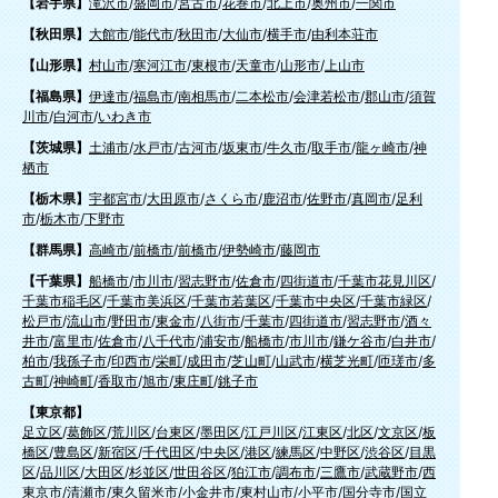
【岩手県】
滝沢市
/
盛岡市
/
宮古市
/
花巻市
/
北上市
/
奥州市
/
一関市
【秋田県】
大館市
/
能代市
/
秋田市
/
大仙市
/
横手市
/
由利本荘市
【山形県】
村山市
/
寒河江市
/
東根市
/
天童市
/
山形市
/
上山市
【福島県】
伊達市
/
福島市
/
南相馬市
/
二本松市
/
会津若松市
/
郡山市
/
須賀
川市
/
白河市
/
いわき市
【茨城県】
土浦市
/
水戸市
/
古河市
/
坂東市
/
牛久市
/
取手市
/
龍ヶ崎市
/
神
栖市
【栃木県】
宇都宮市
/
大田原市
/
さくら市
/
鹿沼市
/
佐野市
/
真岡市
/
足利
市
/
栃木市
/
下野市
【群馬県】
高崎市
/
前橋市
/
前橋市
/
伊勢崎市
/
藤岡市
【千葉県】
船橋市
/
市川市
/
習志野市
/
佐倉市
/
四街道市
/
千葉市花見川区
/
千葉市稲毛区
/
千葉市美浜区
/
千葉市若葉区
/
千葉市中央区
/
千葉市緑区
/
松戸市
/
流山市
/
野田市
/
東金市
/
八街市
/
千葉市
/
四街道市
/
習志野市
/
酒々
井市
/
富里市
/
佐倉市
/
八千代市
/
浦安市
/
船橋市
/
市川市
/
鎌ケ谷市
/
白井市
/
柏市
/
我孫子市
/
印西市
/
栄町
/
成田市
/
芝山町
/
山武市
/
横芝光町
/
匝瑳市
/
多
古町
/
神崎町
/
香取市
/
旭市
/
東庄町
/
銚子市
【東京都】
足立区
/
葛飾区
/
荒川区
/
台東区
/
墨田区
/
江戸川区
/
江東区
/
北区
/
文京区
/
板
橋区
/
豊島区
/
新宿区
/
千代田区
/
中央区
/
港区
/
練馬区
/
中野区
/
渋谷区
/
目黒
区
/
品川区
/
大田区
/
杉並区
/
世田谷区
/
狛江市
/
調布市
/
三鷹市
/
武蔵野市
/
西
東京市
/
清瀬市
/
東久留米市
/
小金井市
/
東村山市
/
小平市
/
国分寺市
/
国立