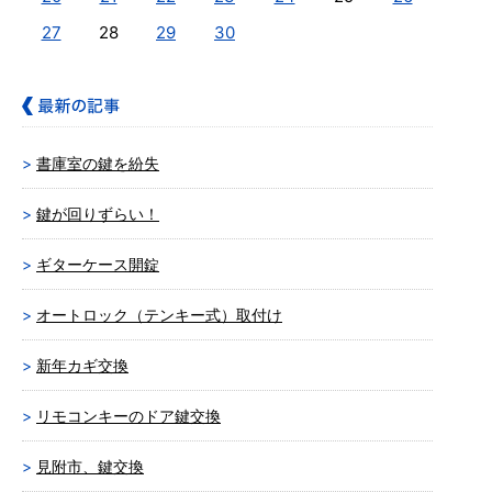
27
28
29
30
書庫室の鍵を紛失
鍵が回りずらい！
ギターケース開錠
オートロック（テンキー式）取付け
新年カギ交換
リモコンキーのドア鍵交換
見附市、鍵交換