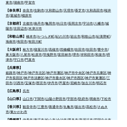
東市
/
湖南市
/
甲賀市
【奈良県】
奈良市
/
生駒市
/
大和郡山市
/
天理市
/
香芝市
/
大和高田市
/
桜井
市
/
葛城市
/
橿原市
【京都府】
京都市
/
南丹市
/
亀岡市
/
向日市
/
長岡京市
/
宇治市
/
八幡市
/
城
陽市
/
京田辺市
/
木津川市
【和歌山県】
橋本市
/
かつらぎ町
/
紀の川市
/
岩出市
/
和歌山市
/
紀美野町
/
海南市
/
有田市
/
有田川町
【大阪府】
枚方市
/
寝屋川市
/
高槻市
/
四條畷市
/
吹田市
/
吹田市
/
豊中市
/
東大阪市
/
八尾市
/
松原市
/
羽曳野市
/
富田林市
/
堺市
/
岸和田市
/
和泉市
/
摂
津市
/
守口市
/
門真市
【兵庫県】
姫路市
/
神戸市
/
神戸市北区
/
神戸市灘区
/
神戸市中央区
/
神戸市兵庫区
/
神
戸市長田区
/
神戸市須磨区
/
神戸市垂水区
/
神戸市西区
/
神戸市東灘区
/
三
田市
/
川西市
/
宝塚市
/
西宮市
/
伊丹市
/
芦屋市
/
尼崎市
/
加古川市
/
明石市
【広島県】
呉市
【山口県】
山口市
/
下関市
/
山陽小野田市
/
宇部市
/
防府市
/
周南市
/
下松市
【香川県】
観音寺市
/
三豊市
/
善通寺市
/
丸亀市
/
坂出市
/
高松市
/
さぬき
市
/
東かがわ市
【愛媛県】
伊予市
/
東温市
/
松山市
/
今治市
/
西条市
/
新居浜市
/
四国中央市