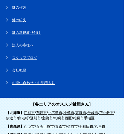
鍵の作製
鍵の紛失
鍵の新規取り付け
法人の客様へ
スタッフブログ
会社概要
お問い合わせ・お見積もり
[各エリアのオススメ鍵屋さん]
【北海道】
江別市
/
石狩市
/
北広島市
/
小樽市
/
恵庭市
/
千歳市
/
苫小牧市
/
伊達市
/
白老町
/
登別市
/
室蘭市
/
札幌市西区
/
札幌市手稲区
【青森県】
むつ市
/
五所川原市
/
青森市
/
弘前市
/
十和田市
/
八戸市