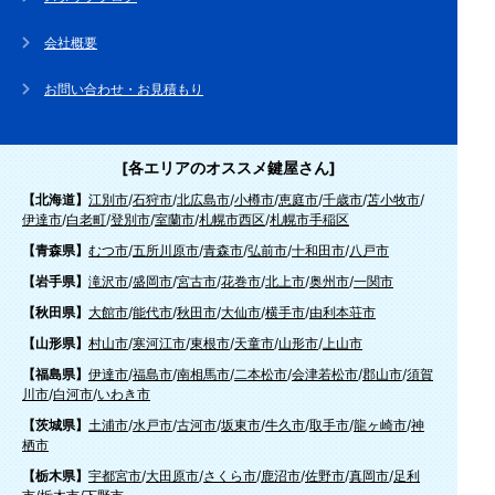
会社概要
お問い合わせ・お見積もり
[各エリアのオススメ鍵屋さん]
【北海道】
江別市
/
石狩市
/
北広島市
/
小樽市
/
恵庭市
/
千歳市
/
苫小牧市
/
伊達市
/
白老町
/
登別市
/
室蘭市
/
札幌市西区
/
札幌市手稲区
【青森県】
むつ市
/
五所川原市
/
青森市
/
弘前市
/
十和田市
/
八戸市
【岩手県】
滝沢市
/
盛岡市
/
宮古市
/
花巻市
/
北上市
/
奥州市
/
一関市
【秋田県】
大館市
/
能代市
/
秋田市
/
大仙市
/
横手市
/
由利本荘市
【山形県】
村山市
/
寒河江市
/
東根市
/
天童市
/
山形市
/
上山市
【福島県】
伊達市
/
福島市
/
南相馬市
/
二本松市
/
会津若松市
/
郡山市
/
須賀
川市
/
白河市
/
いわき市
【茨城県】
土浦市
/
水戸市
/
古河市
/
坂東市
/
牛久市
/
取手市
/
龍ヶ崎市
/
神
栖市
【栃木県】
宇都宮市
/
大田原市
/
さくら市
/
鹿沼市
/
佐野市
/
真岡市
/
足利