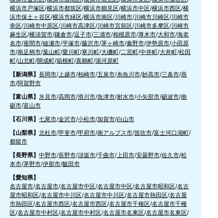
横浜市戸塚区
/
横浜市都筑区
/
横浜市鶴見区
/
横浜市中区
/
横浜市西区
/
横
浜市保土ヶ谷区
/
横浜市緑区
/
横浜市南区
/
川崎市
/
川崎市川崎区
/
川崎市
幸区
/
川崎市中原区
/
川崎市高津区
/
川崎市宮前区
/
川崎市多摩区
/
川崎市
麻生区
/
横須賀市
/
鎌倉市
/
逗子市
/
三浦市
/
相模原市
/
厚木市
/
大和市
/
海老
名市
/
座間市
/
綾瀬市
/
平塚市
/
藤沢市
/
茅ヶ崎市
/
秦野市
/
伊勢原市
/
小田原
市
/
南足柄市
/
葉山町
/
愛川町
/
寒川町
/
大磯町
/
二宮町
/
中井町
/
大井町
/
松田
町
/
山北町
/
開成町
/
箱根町
/
真鶴町
/
湯河原町
【新潟県】
長岡市
/
上越市
/
柏崎市
/
五泉市
/
糸魚川市
/
妙高市
/
三条市
/
燕
市
/
阿賀野市
【富山県】
氷見市
/
高岡市
/
滑川市
/
魚津市
/
射水市
/
小矢部市
/
砺波市
/
南
砺市
/
富山市
【石川県】
七尾市
/
金沢市
/
小松市
/
加賀市
/
白山市
【山梨県】
北杜市
/
甲斐市
/
甲府市
/
南アルプス市
/
笛吹市
/
富士河口湖町
/
都留市
【長野県】
中野市
/
長野市
/
須坂市
/
千曲市
/
上田市
/
安曇野市
/
佐久市
/
松
本市
/
茅野市
/
伊那市
/
飯田市
【愛知県】
名古屋市
/
名古屋市
/
名古屋市中区
/
名古屋市中区
/
名古屋市昭和区
/
名古
屋市昭和区
/
名古屋市中川区
/
名古屋市中川区
/
名古屋市熱田区
/
名古屋
市熱田区
/
名古屋市西区
/
名古屋市西区
/
名古屋市千種区
/
名古屋市千種
区
/
名古屋市中村区
/
名古屋市中村区
/
名古屋市名東区
/
名古屋市名東区
/