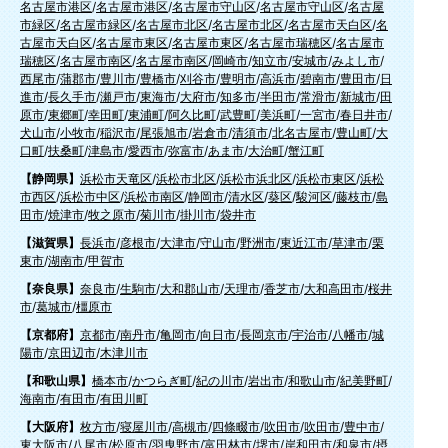
名古屋市港区
/
名古屋市港区
/
名古屋市守山区
/
名古屋市守山区
/
名古屋
市緑区
/
名古屋市緑区
/
名古屋市北区
/
名古屋市北区
/
名古屋市天白区
/
名
古屋市天白区
/
名古屋市東区
/
名古屋市東区
/
名古屋市瑞穂区
/
名古屋市
瑞穂区
/
名古屋市南区
/
名古屋市南区
/
岡崎市
/
知立市
/
安城市
/
みよし市
/
西尾市
/
蒲郡市
/
豊川市
/
豊橋市
/
刈谷市
/
豊明市
/
高浜市
/
碧南市
/
豊田市
/
日
進市
/
長久手市
/
瀬戸市
/
東海市
/
大府市
/
知多市
/
半田市
/
常滑市
/
新城市
/
田
原市
/
東郷町
/
幸田町
/
東浦町
/
阿久比町
/
武豊町
/
美浜町
/
一宮市
/
春日井市
/
犬山市
/
小牧市
/
稲沢市
/
尾張旭市
/
岩倉市
/
清須市
/
北名古屋市
/
豊山町
/
大
口町
/
扶桑町
/
津島市
/
愛西市
/
弥富市
/
あま市
/
大治町
/
蟹江町
【静岡県】
浜松市天竜区
/
浜松市北区
/
浜松市浜北区
/
浜松市東区
/
浜松
市西区
/
浜松市中区
/
浜松市南区
/
静岡市
/
清水区
/
葵区
/
駿河区
/
藤枝市
/
島
田市
/
焼津市
/
牧之原市
/
菊川市
/
掛川市
/
袋井市
【滋賀県】
長浜市
/
彦根市
/
大津市
/
守山市
/
野洲市
/
東近江市
/
草津市
/
栗
東市
/
湖南市
/
甲賀市
【奈良県】
奈良市
/
生駒市
/
大和郡山市
/
天理市
/
香芝市
/
大和高田市
/
桜井
市
/
葛城市
/
橿原市
【京都府】
京都市
/
南丹市
/
亀岡市
/
向日市
/
長岡京市
/
宇治市
/
八幡市
/
城
陽市
/
京田辺市
/
木津川市
【和歌山県】
橋本市
/
かつらぎ町
/
紀の川市
/
岩出市
/
和歌山市
/
紀美野町
/
海南市
/
有田市
/
有田川町
【大阪府】
枚方市
/
寝屋川市
/
高槻市
/
四條畷市
/
吹田市
/
吹田市
/
豊中市
/
東大阪市
/
八尾市
/
松原市
/
羽曳野市
/
富田林市
/
堺市
/
岸和田市
/
和泉市
/
摂