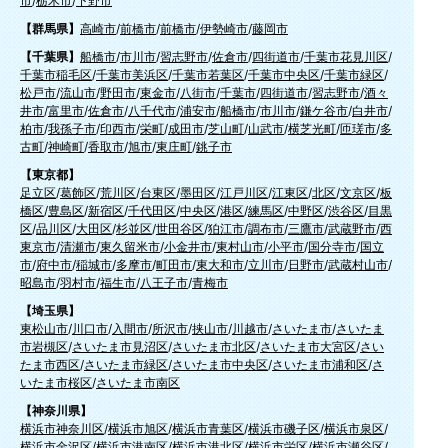
市
/
栃木市
/
下野市
【群馬県】
高崎市
/
前橋市
/
前橋市
/
伊勢崎市
/
藤岡市
【千葉県】
船橋市
/
市川市
/
習志野市
/
佐倉市
/
四街道市
/
千葉市花見川区
/
千葉市稲毛区
/
千葉市美浜区
/
千葉市若葉区
/
千葉市中央区
/
千葉市緑区
/
松戸市
/
流山市
/
野田市
/
東金市
/
八街市
/
千葉市
/
四街道市
/
習志野市
/
酒々
井市
/
富里市
/
佐倉市
/
八千代市
/
浦安市
/
船橋市
/
市川市
/
鎌ケ谷市
/
白井市
/
柏市
/
我孫子市
/
印西市
/
栄町
/
成田市
/
芝山町
/
山武市
/
横芝光町
/
匝瑳市
/
多
古町
/
神崎町
/
香取市
/
旭市
/
東庄町
/
銚子市
【東京都】
足立区
/
葛飾区
/
荒川区
/
台東区
/
墨田区
/
江戸川区
/
江東区
/
北区
/
文京区
/
板
橋区
/
豊島区
/
新宿区
/
千代田区
/
中央区
/
港区
/
練馬区
/
中野区
/
渋谷区
/
目黒
区
/
品川区
/
大田区
/
杉並区
/
世田谷区
/
狛江市
/
調布市
/
三鷹市
/
武蔵野市
/
西
東京市
/
清瀬市
/
東久留米市
/
小金井市
/
東村山市
/
小平市
/
国分寺市
/
国立
市
/
府中市
/
稲城市
/
多摩市
/
町田市
/
東大和市
/
立川市
/
日野市
/
武蔵村山市
/
昭島市
/
羽村市
/
福生市
/
八王子市
/
青梅市
【埼玉県】
東松山市
/
川口市
/
入間市
/
所沢市
/
挟山市
/
川越市
/
さいたま市
/
さいたま
市岩槻区
/
さいたま市見沼区
/
さいたま市北区
/
さいたま市大宮区
/
さい
たま市西区
/
さいたま市緑区
/
さいたま市中央区
/
さいたま市浦和区
/
さ
いたま市桜区
/
さいたま市南区
【神奈川県】
横浜市神奈川区
/
横浜市旭区
/
横浜市青葉区
/
横浜市磯子区
/
横浜市泉区
/
横浜市金沢区
/
横浜市港南区
/
横浜市港北区
/
横浜市栄区
/
横浜市瀬谷区
/