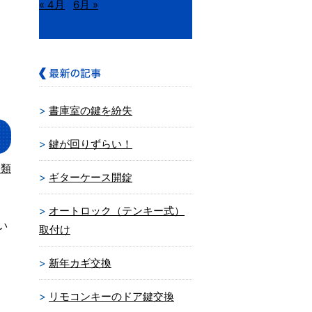
« 4月
6月 »
書庫室の鍵を紛失
鍵が回りずらい！
分類
ギターケース開錠
オートロック（テンキー式）
い
取付け
新年カギ交換
リモコンキーのドア鍵交換