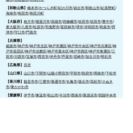
【和歌山県】
橋本市
/
かつらぎ町
/
紀の川市
/
岩出市
/
和歌山市
/
紀美野町
/
海南市
/
有田市
/
有田川町
【大阪府】
枚方市
/
寝屋川市
/
高槻市
/
四條畷市
/
吹田市
/
吹田市
/
豊中市
/
東大阪市
/
八尾市
/
松原市
/
羽曳野市
/
富田林市
/
堺市
/
岸和田市
/
和泉市
/
摂
津市
/
守口市
/
門真市
【兵庫県】
姫路市
/
神戸市
/
神戸市北区
/
神戸市灘区
/
神戸市中央区
/
神戸市兵庫区
/
神
戸市長田区
/
神戸市須磨区
/
神戸市垂水区
/
神戸市西区
/
神戸市東灘区
/
三
田市
/
川西市
/
宝塚市
/
西宮市
/
伊丹市
/
芦屋市
/
尼崎市
/
加古川市
/
明石市
【広島県】
呉市
【山口県】
山口市
/
下関市
/
山陽小野田市
/
宇部市
/
防府市
/
周南市
/
下松市
【香川県】
観音寺市
/
三豊市
/
善通寺市
/
丸亀市
/
坂出市
/
高松市
/
さぬき
市
/
東かがわ市
【愛媛県】
伊予市
/
東温市
/
松山市
/
今治市
/
西条市
/
新居浜市
/
四国中央市
【福岡県】
福岡市東区
/
福岡市南区
/
福岡市博多区
/
福岡市早良区
/
福岡市西区
/
福岡
市中央区
/
福岡市城南区
/
北九州市八幡西区
/
北九州市小倉南区
/
北九州
市小倉北区
/
北九州市門司区
/
北九州市若松区
/
北九州市八幡東区
/
北九
州市戸畑区
/
久留米市
/
飯塚市
/
大牟田市
/
春日市
/
筑紫野市
/
糸島市
/
宗像
市
/
大野城市
/
柳川市
/
太宰府市
/
行橋市
/
八女市
/
小郡市
/
古賀市
/
直方市
/
朝