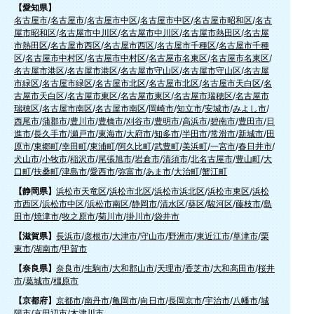
【愛知県】
名古屋市
/
名古屋市
/
名古屋市中区
/
名古屋市中区
/
名古屋市昭和区
/
名古
屋市昭和区
/
名古屋市中川区
/
名古屋市中川区
/
名古屋市熱田区
/
名古屋
市熱田区
/
名古屋市西区
/
名古屋市西区
/
名古屋市千種区
/
名古屋市千種
区
/
名古屋市中村区
/
名古屋市中村区
/
名古屋市名東区
/
名古屋市名東区
/
名古屋市港区
/
名古屋市港区
/
名古屋市守山区
/
名古屋市守山区
/
名古屋
市緑区
/
名古屋市緑区
/
名古屋市北区
/
名古屋市北区
/
名古屋市天白区
/
名
古屋市天白区
/
名古屋市東区
/
名古屋市東区
/
名古屋市瑞穂区
/
名古屋市
瑞穂区
/
名古屋市南区
/
名古屋市南区
/
岡崎市
/
知立市
/
安城市
/
みよし市
/
西尾市
/
蒲郡市
/
豊川市
/
豊橋市
/
刈谷市
/
豊明市
/
高浜市
/
碧南市
/
豊田市
/
日
進市
/
長久手市
/
瀬戸市
/
東海市
/
大府市
/
知多市
/
半田市
/
常滑市
/
新城市
/
田
原市
/
東郷町
/
幸田町
/
東浦町
/
阿久比町
/
武豊町
/
美浜町
/
一宮市
/
春日井市
/
犬山市
/
小牧市
/
稲沢市
/
尾張旭市
/
岩倉市
/
清須市
/
北名古屋市
/
豊山町
/
大
口町
/
扶桑町
/
津島市
/
愛西市
/
弥富市
/
あま市
/
大治町
/
蟹江町
【静岡県】
浜松市天竜区
/
浜松市北区
/
浜松市浜北区
/
浜松市東区
/
浜松
市西区
/
浜松市中区
/
浜松市南区
/
静岡市
/
清水区
/
葵区
/
駿河区
/
藤枝市
/
島
田市
/
焼津市
/
牧之原市
/
菊川市
/
掛川市
/
袋井市
【滋賀県】
長浜市
/
彦根市
/
大津市
/
守山市
/
野洲市
/
東近江市
/
草津市
/
栗
東市
/
湖南市
/
甲賀市
【奈良県】
奈良市
/
生駒市
/
大和郡山市
/
天理市
/
香芝市
/
大和高田市
/
桜井
市
/
葛城市
/
橿原市
【京都府】
京都市
/
南丹市
/
亀岡市
/
向日市
/
長岡京市
/
宇治市
/
八幡市
/
城
陽市
/
京田辺市
/
木津川市