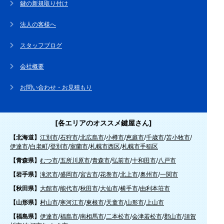
鍵の新規取り付け
法人の客様へ
スタッフブログ
会社概要
お問い合わせ・お見積もり
[各エリアのオススメ鍵屋さん]
【北海道】
江別市
/
石狩市
/
北広島市
/
小樽市
/
恵庭市
/
千歳市
/
苫小牧市
/
伊達市
/
白老町
/
登別市
/
室蘭市
/
札幌市西区
/
札幌市手稲区
【青森県】
むつ市
/
五所川原市
/
青森市
/
弘前市
/
十和田市
/
八戸市
【岩手県】
滝沢市
/
盛岡市
/
宮古市
/
花巻市
/
北上市
/
奥州市
/
一関市
【秋田県】
大館市
/
能代市
/
秋田市
/
大仙市
/
横手市
/
由利本荘市
【山形県】
村山市
/
寒河江市
/
東根市
/
天童市
/
山形市
/
上山市
【福島県】
伊達市
/
福島市
/
南相馬市
/
二本松市
/
会津若松市
/
郡山市
/
須賀