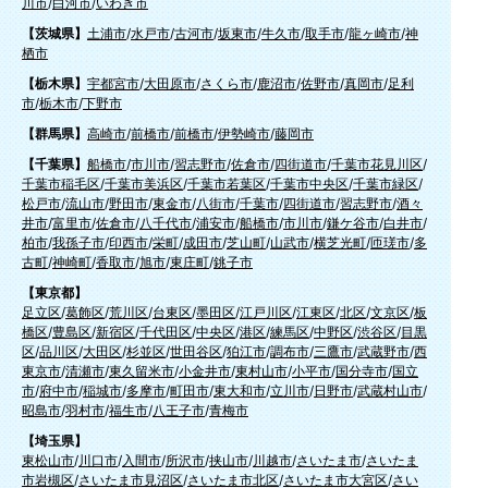
川市
/
白河市
/
いわき市
【茨城県】
土浦市
/
水戸市
/
古河市
/
坂東市
/
牛久市
/
取手市
/
龍ヶ崎市
/
神
栖市
【栃木県】
宇都宮市
/
大田原市
/
さくら市
/
鹿沼市
/
佐野市
/
真岡市
/
足利
市
/
栃木市
/
下野市
【群馬県】
高崎市
/
前橋市
/
前橋市
/
伊勢崎市
/
藤岡市
【千葉県】
船橋市
/
市川市
/
習志野市
/
佐倉市
/
四街道市
/
千葉市花見川区
/
千葉市稲毛区
/
千葉市美浜区
/
千葉市若葉区
/
千葉市中央区
/
千葉市緑区
/
松戸市
/
流山市
/
野田市
/
東金市
/
八街市
/
千葉市
/
四街道市
/
習志野市
/
酒々
井市
/
富里市
/
佐倉市
/
八千代市
/
浦安市
/
船橋市
/
市川市
/
鎌ケ谷市
/
白井市
/
柏市
/
我孫子市
/
印西市
/
栄町
/
成田市
/
芝山町
/
山武市
/
横芝光町
/
匝瑳市
/
多
古町
/
神崎町
/
香取市
/
旭市
/
東庄町
/
銚子市
【東京都】
足立区
/
葛飾区
/
荒川区
/
台東区
/
墨田区
/
江戸川区
/
江東区
/
北区
/
文京区
/
板
橋区
/
豊島区
/
新宿区
/
千代田区
/
中央区
/
港区
/
練馬区
/
中野区
/
渋谷区
/
目黒
区
/
品川区
/
大田区
/
杉並区
/
世田谷区
/
狛江市
/
調布市
/
三鷹市
/
武蔵野市
/
西
東京市
/
清瀬市
/
東久留米市
/
小金井市
/
東村山市
/
小平市
/
国分寺市
/
国立
市
/
府中市
/
稲城市
/
多摩市
/
町田市
/
東大和市
/
立川市
/
日野市
/
武蔵村山市
/
昭島市
/
羽村市
/
福生市
/
八王子市
/
青梅市
【埼玉県】
東松山市
/
川口市
/
入間市
/
所沢市
/
挟山市
/
川越市
/
さいたま市
/
さいたま
市岩槻区
/
さいたま市見沼区
/
さいたま市北区
/
さいたま市大宮区
/
さい