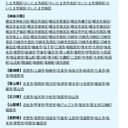
たま市西区
/
さいたま市緑区
/
さいたま市中央区
/
さいたま市浦和区
/
さ
いたま市桜区
/
さいたま市南区
【神奈川県】
横浜市神奈川区
/
横浜市旭区
/
横浜市青葉区
/
横浜市磯子区
/
横浜市泉区
/
横浜市金沢区
/
横浜市港南区
/
横浜市港北区
/
横浜市栄区
/
横浜市瀬谷区
/
横浜市戸塚区
/
横浜市都筑区
/
横浜市鶴見区
/
横浜市中区
/
横浜市西区
/
横
浜市保土ヶ谷区
/
横浜市緑区
/
横浜市南区
/
川崎市
/
川崎市川崎区
/
川崎市
幸区
/
川崎市中原区
/
川崎市高津区
/
川崎市宮前区
/
川崎市多摩区
/
川崎市
麻生区
/
横須賀市
/
鎌倉市
/
逗子市
/
三浦市
/
相模原市
/
厚木市
/
大和市
/
海老
名市
/
座間市
/
綾瀬市
/
平塚市
/
藤沢市
/
茅ヶ崎市
/
秦野市
/
伊勢原市
/
小田原
市
/
南足柄市
/
葉山町
/
愛川町
/
寒川町
/
大磯町
/
二宮町
/
中井町
/
大井町
/
松田
町
/
山北町
/
開成町
/
箱根町
/
真鶴町
/
湯河原町
【新潟県】
長岡市
/
上越市
/
柏崎市
/
五泉市
/
糸魚川市
/
妙高市
/
三条市
/
燕
市
/
阿賀野市
【富山県】
氷見市
/
高岡市
/
滑川市
/
魚津市
/
射水市
/
小矢部市
/
砺波市
/
南
砺市
/
富山市
【石川県】
七尾市
/
金沢市
/
小松市
/
加賀市
/
白山市
【山梨県】
北杜市
/
甲斐市
/
甲府市
/
南アルプス市
/
笛吹市
/
富士河口湖町
/
都留市
【長野県】
中野市
/
長野市
/
須坂市
/
千曲市
/
上田市
/
安曇野市
/
佐久市
/
松
本市
/
茅野市
/
伊那市
/
飯田市