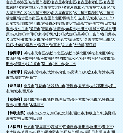
名古屋市港区
/
名古屋市港区
/
名古屋市守山区
/
名古屋市守山区
/
名古屋
市緑区
/
名古屋市緑区
/
名古屋市北区
/
名古屋市北区
/
名古屋市天白区
/
名
古屋市天白区
/
名古屋市東区
/
名古屋市東区
/
名古屋市瑞穂区
/
名古屋市
瑞穂区
/
名古屋市南区
/
名古屋市南区
/
岡崎市
/
知立市
/
安城市
/
みよし市
/
西尾市
/
蒲郡市
/
豊川市
/
豊橋市
/
刈谷市
/
豊明市
/
高浜市
/
碧南市
/
豊田市
/
日
進市
/
長久手市
/
瀬戸市
/
東海市
/
大府市
/
知多市
/
半田市
/
常滑市
/
新城市
/
田
原市
/
東郷町
/
幸田町
/
東浦町
/
阿久比町
/
武豊町
/
美浜町
/
一宮市
/
春日井市
/
犬山市
/
小牧市
/
稲沢市
/
尾張旭市
/
岩倉市
/
清須市
/
北名古屋市
/
豊山町
/
大
口町
/
扶桑町
/
津島市
/
愛西市
/
弥富市
/
あま市
/
大治町
/
蟹江町
【静岡県】
浜松市天竜区
/
浜松市北区
/
浜松市浜北区
/
浜松市東区
/
浜松
市西区
/
浜松市中区
/
浜松市南区
/
静岡市
/
清水区
/
葵区
/
駿河区
/
藤枝市
/
島
田市
/
焼津市
/
牧之原市
/
菊川市
/
掛川市
/
袋井市
【滋賀県】
長浜市
/
彦根市
/
大津市
/
守山市
/
野洲市
/
東近江市
/
草津市
/
栗
東市
/
湖南市
/
甲賀市
【奈良県】
奈良市
/
生駒市
/
大和郡山市
/
天理市
/
香芝市
/
大和高田市
/
桜井
市
/
葛城市
/
橿原市
【京都府】
京都市
/
南丹市
/
亀岡市
/
向日市
/
長岡京市
/
宇治市
/
八幡市
/
城
陽市
/
京田辺市
/
木津川市
【和歌山県】
橋本市
/
かつらぎ町
/
紀の川市
/
岩出市
/
和歌山市
/
紀美野町
/
海南市
/
有田市
/
有田川町
【大阪府】
枚方市
/
寝屋川市
/
高槻市
/
四條畷市
/
吹田市
/
吹田市
/
豊中市
/
東大阪市
/
八尾市
/
松原市
/
羽曳野市
/
富田林市
/
堺市
/
岸和田市
/
和泉市
/
摂