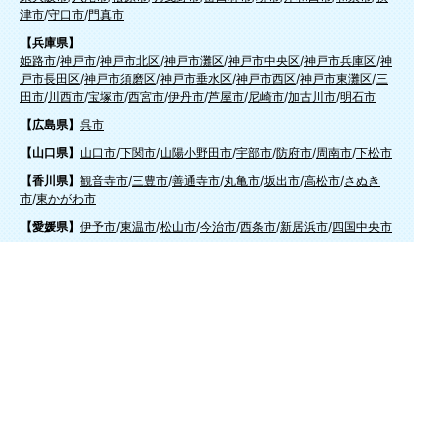
津市
/
守口市
/
門真市
【兵庫県】
姫路市
/
神戸市
/
神戸市北区
/
神戸市灘区
/
神戸市中央区
/
神戸市兵庫区
/
神
戸市長田区
/
神戸市須磨区
/
神戸市垂水区
/
神戸市西区
/
神戸市東灘区
/
三
田市
/
川西市
/
宝塚市
/
西宮市
/
伊丹市
/
芦屋市
/
尼崎市
/
加古川市
/
明石市
【広島県】
呉市
【山口県】
山口市
/
下関市
/
山陽小野田市
/
宇部市
/
防府市
/
周南市
/
下松市
【香川県】
観音寺市
/
三豊市
/
善通寺市
/
丸亀市
/
坂出市
/
高松市
/
さぬき
市
/
東かがわ市
【愛媛県】
伊予市
/
東温市
/
松山市
/
今治市
/
西条市
/
新居浜市
/
四国中央市
【福岡県】
福岡市東区
/
福岡市南区
/
福岡市博多区
/
福岡市早良区
/
福岡市西区
/
福岡
市中央区
/
福岡市城南区
/
北九州市八幡西区
/
北九州市小倉南区
/
北九州
市小倉北区
/
北九州市門司区
/
北九州市若松区
/
北九州市八幡東区
/
北九
州市戸畑区
/
久留米市
/
飯塚市
/
大牟田市
/
春日市
/
筑紫野市
/
糸島市
/
宗像
市
/
大野城市
/
柳川市
/
太宰府市
/
行橋市
/
八女市
/
小郡市
/
古賀市
/
直方市
/
朝
倉市
/
福津市
/
田川市
/
筑後市
/
中間市
/
嘉麻市
/
みやま市
/
大川市
/
うきは市
/
宮若市
/
豊前市
/
那珂川町
/
志免町
/
粕屋町
/
宇美町
/
苅田町
/
岡垣町
/
篠栗町
/
水巻町
/
筑前町
/
須恵町
/
福智町
/
新宮町
/
みやこ町
/
広川町
/
築上町
【長崎県】
佐世保市
/
西海市
/
大村市
/
諫早市
/
雲仙市
/
島原市
/
長崎市
/
南
島原市