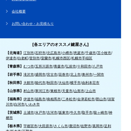
会社概要
お問い合わせ・お見積もり
[各エリアのオススメ鍵屋さん]
【北海道】
江別市
/
石狩市
/
北広島市
/
小樽市
/
恵庭市
/
千歳市
/
苫小牧市
/
伊達市
/
白老町
/
登別市
/
室蘭市
/
札幌市西区
/
札幌市手稲区
【青森県】
むつ市
/
五所川原市
/
青森市
/
弘前市
/
十和田市
/
八戸市
【岩手県】
滝沢市
/
盛岡市
/
宮古市
/
花巻市
/
北上市
/
奥州市
/
一関市
【秋田県】
大館市
/
能代市
/
秋田市
/
大仙市
/
横手市
/
由利本荘市
【山形県】
村山市
/
寒河江市
/
東根市
/
天童市
/
山形市
/
上山市
【福島県】
伊達市
/
福島市
/
南相馬市
/
二本松市
/
会津若松市
/
郡山市
/
須賀
川市
/
白河市
/
いわき市
【茨城県】
土浦市
/
水戸市
/
古河市
/
坂東市
/
牛久市
/
取手市
/
龍ヶ崎市
/
神
栖市
【栃木県】
宇都宮市
/
大田原市
/
さくら市
/
鹿沼市
/
佐野市
/
真岡市
/
足利