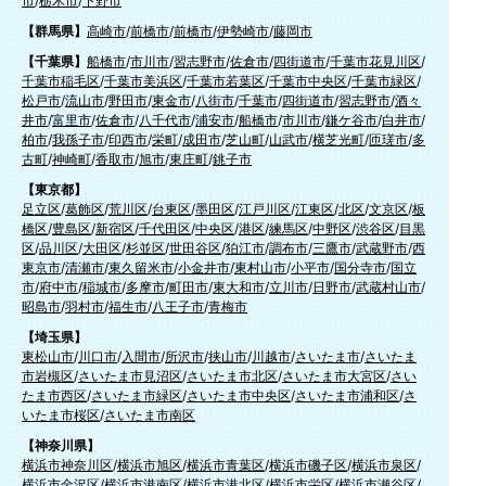
市
/
栃木市
/
下野市
【群馬県】
高崎市
/
前橋市
/
前橋市
/
伊勢崎市
/
藤岡市
【千葉県】
船橋市
/
市川市
/
習志野市
/
佐倉市
/
四街道市
/
千葉市花見川区
/
千葉市稲毛区
/
千葉市美浜区
/
千葉市若葉区
/
千葉市中央区
/
千葉市緑区
/
松戸市
/
流山市
/
野田市
/
東金市
/
八街市
/
千葉市
/
四街道市
/
習志野市
/
酒々
井市
/
富里市
/
佐倉市
/
八千代市
/
浦安市
/
船橋市
/
市川市
/
鎌ケ谷市
/
白井市
/
柏市
/
我孫子市
/
印西市
/
栄町
/
成田市
/
芝山町
/
山武市
/
横芝光町
/
匝瑳市
/
多
古町
/
神崎町
/
香取市
/
旭市
/
東庄町
/
銚子市
【東京都】
足立区
/
葛飾区
/
荒川区
/
台東区
/
墨田区
/
江戸川区
/
江東区
/
北区
/
文京区
/
板
橋区
/
豊島区
/
新宿区
/
千代田区
/
中央区
/
港区
/
練馬区
/
中野区
/
渋谷区
/
目黒
区
/
品川区
/
大田区
/
杉並区
/
世田谷区
/
狛江市
/
調布市
/
三鷹市
/
武蔵野市
/
西
東京市
/
清瀬市
/
東久留米市
/
小金井市
/
東村山市
/
小平市
/
国分寺市
/
国立
市
/
府中市
/
稲城市
/
多摩市
/
町田市
/
東大和市
/
立川市
/
日野市
/
武蔵村山市
/
昭島市
/
羽村市
/
福生市
/
八王子市
/
青梅市
【埼玉県】
東松山市
/
川口市
/
入間市
/
所沢市
/
挟山市
/
川越市
/
さいたま市
/
さいたま
市岩槻区
/
さいたま市見沼区
/
さいたま市北区
/
さいたま市大宮区
/
さい
たま市西区
/
さいたま市緑区
/
さいたま市中央区
/
さいたま市浦和区
/
さ
いたま市桜区
/
さいたま市南区
【神奈川県】
横浜市神奈川区
/
横浜市旭区
/
横浜市青葉区
/
横浜市磯子区
/
横浜市泉区
/
横浜市金沢区
/
横浜市港南区
/
横浜市港北区
/
横浜市栄区
/
横浜市瀬谷区
/