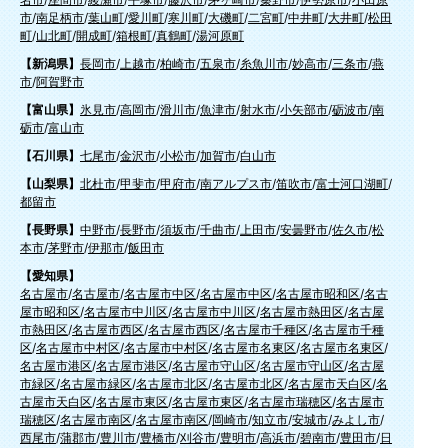
市
/
南足柄市
/
葉山町
/
愛川町
/
寒川町
/
大磯町
/
二宮町
/
中井町
/
大井町
/
松田
町
/
山北町
/
開成町
/
箱根町
/
真鶴町
/
湯河原町
【新潟県】
長岡市
/
上越市
/
柏崎市
/
五泉市
/
糸魚川市
/
妙高市
/
三条市
/
燕
市
/
阿賀野市
【富山県】
氷見市
/
高岡市
/
滑川市
/
魚津市
/
射水市
/
小矢部市
/
砺波市
/
南
砺市
/
富山市
【石川県】
七尾市
/
金沢市
/
小松市
/
加賀市
/
白山市
【山梨県】
北杜市
/
甲斐市
/
甲府市
/
南アルプス市
/
笛吹市
/
富士河口湖町
/
都留市
【長野県】
中野市
/
長野市
/
須坂市
/
千曲市
/
上田市
/
安曇野市
/
佐久市
/
松
本市
/
茅野市
/
伊那市
/
飯田市
【愛知県】
名古屋市
/
名古屋市
/
名古屋市中区
/
名古屋市中区
/
名古屋市昭和区
/
名古
屋市昭和区
/
名古屋市中川区
/
名古屋市中川区
/
名古屋市熱田区
/
名古屋
市熱田区
/
名古屋市西区
/
名古屋市西区
/
名古屋市千種区
/
名古屋市千種
区
/
名古屋市中村区
/
名古屋市中村区
/
名古屋市名東区
/
名古屋市名東区
/
名古屋市港区
/
名古屋市港区
/
名古屋市守山区
/
名古屋市守山区
/
名古屋
市緑区
/
名古屋市緑区
/
名古屋市北区
/
名古屋市北区
/
名古屋市天白区
/
名
古屋市天白区
/
名古屋市東区
/
名古屋市東区
/
名古屋市瑞穂区
/
名古屋市
瑞穂区
/
名古屋市南区
/
名古屋市南区
/
岡崎市
/
知立市
/
安城市
/
みよし市
/
西尾市
/
蒲郡市
/
豊川市
/
豊橋市
/
刈谷市
/
豊明市
/
高浜市
/
碧南市
/
豊田市
/
日