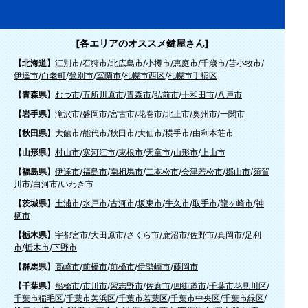
[各エリアのオススメ鍵屋さん]
【北海道】
江別市
/
石狩市
/
北広島市
/
小樽市
/
恵庭市
/
千歳市
/
苫小牧市
/
伊達市
/
白老町
/
登別市
/
室蘭市
/
札幌市西区
/
札幌市手稲区
【青森県】
むつ市
/
五所川原市
/
青森市
/
弘前市
/
十和田市
/
八戸市
【岩手県】
滝沢市
/
盛岡市
/
宮古市
/
花巻市
/
北上市
/
奥州市
/
一関市
【秋田県】
大館市
/
能代市
/
秋田市
/
大仙市
/
横手市
/
由利本荘市
【山形県】
村山市
/
寒河江市
/
東根市
/
天童市
/
山形市
/
上山市
【福島県】
伊達市
/
福島市
/
南相馬市
/
二本松市
/
会津若松市
/
郡山市
/
須賀
川市
/
白河市
/
いわき市
【茨城県】
土浦市
/
水戸市
/
古河市
/
坂東市
/
牛久市
/
取手市
/
龍ヶ崎市
/
神
栖市
【栃木県】
宇都宮市
/
大田原市
/
さくら市
/
鹿沼市
/
佐野市
/
真岡市
/
足利
市
/
栃木市
/
下野市
【群馬県】
高崎市
/
前橋市
/
前橋市
/
伊勢崎市
/
藤岡市
【千葉県】
船橋市
/
市川市
/
習志野市
/
佐倉市
/
四街道市
/
千葉市花見川区
/
千葉市稲毛区
/
千葉市美浜区
/
千葉市若葉区
/
千葉市中央区
/
千葉市緑区
/