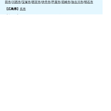
田市
/
川西市
/
宝塚市
/
西宮市
/
伊丹市
/
芦屋市
/
尼崎市
/
加古川市
/
明石市
【広島県】
呉市
【山口県】
山口市
/
下関市
/
山陽小野田市
/
宇部市
/
防府市
/
周南市
/
下松市
【香川県】
観音寺市
/
三豊市
/
善通寺市
/
丸亀市
/
坂出市
/
高松市
/
さぬき
市
/
東かがわ市
【愛媛県】
伊予市
/
東温市
/
松山市
/
今治市
/
西条市
/
新居浜市
/
四国中央市
【福岡県】
福岡市東区
/
福岡市南区
/
福岡市博多区
/
福岡市早良区
/
福岡市西区
/
福岡
市中央区
/
福岡市城南区
/
北九州市八幡西区
/
北九州市小倉南区
/
北九州
市小倉北区
/
北九州市門司区
/
北九州市若松区
/
北九州市八幡東区
/
北九
州市戸畑区
/
久留米市
/
飯塚市
/
大牟田市
/
春日市
/
筑紫野市
/
糸島市
/
宗像
市
/
大野城市
/
柳川市
/
太宰府市
/
行橋市
/
八女市
/
小郡市
/
古賀市
/
直方市
/
朝
倉市
/
福津市
/
田川市
/
筑後市
/
中間市
/
嘉麻市
/
みやま市
/
大川市
/
うきは市
/
宮若市
/
豊前市
/
那珂川町
/
志免町
/
粕屋町
/
宇美町
/
苅田町
/
岡垣町
/
篠栗町
/
水巻町
/
筑前町
/
須恵町
/
福智町
/
新宮町
/
みやこ町
/
広川町
/
築上町
【長崎県】
佐世保市
/
西海市
/
大村市
/
諫早市
/
雲仙市
/
島原市
/
長崎市
/
南
島原市
【熊本県】
熊本市北区
/
熊本市西区
/
熊本市中央区
/
熊本市東区
/
熊本市
南区
/
阿蘇市
/
合志市
/
益城町
/
宇土市
/
宇城市
/
八代市
【宮崎県】
延岡市
/
日向市
/
西都市
/
宮崎市
/
都城市
/
日南市