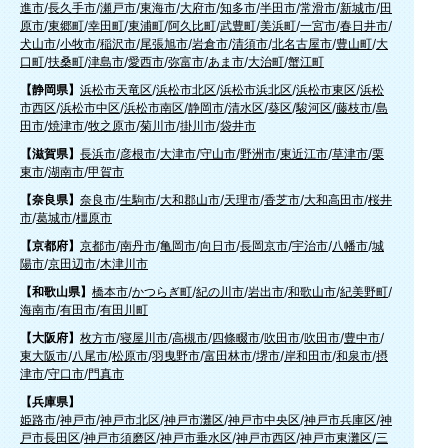
進市
/
長久手市
/
瀬戸市
/
東海市
/
大府市
/
知多市
/
半田市
/
常滑市
/
新城市
/
田
原市
/
東郷町
/
幸田町
/
東浦町
/
阿久比町
/
武豊町
/
美浜町
/
一宮市
/
春日井市
/
犬山市
/
小牧市
/
稲沢市
/
尾張旭市
/
岩倉市
/
清須市
/
北名古屋市
/
豊山町
/
大
口町
/
扶桑町
/
津島市
/
愛西市
/
弥富市
/
あま市
/
大治町
/
蟹江町
【静岡県】
浜松市天竜区
/
浜松市北区
/
浜松市浜北区
/
浜松市東区
/
浜松
市西区
/
浜松市中区
/
浜松市南区
/
静岡市
/
清水区
/
葵区
/
駿河区
/
藤枝市
/
島
田市
/
焼津市
/
牧之原市
/
菊川市
/
掛川市
/
袋井市
【滋賀県】
長浜市
/
彦根市
/
大津市
/
守山市
/
野洲市
/
東近江市
/
草津市
/
栗
東市
/
湖南市
/
甲賀市
【奈良県】
奈良市
/
生駒市
/
大和郡山市
/
天理市
/
香芝市
/
大和高田市
/
桜井
市
/
葛城市
/
橿原市
【京都府】
京都市
/
南丹市
/
亀岡市
/
向日市
/
長岡京市
/
宇治市
/
八幡市
/
城
陽市
/
京田辺市
/
木津川市
【和歌山県】
橋本市
/
かつらぎ町
/
紀の川市
/
岩出市
/
和歌山市
/
紀美野町
/
海南市
/
有田市
/
有田川町
【大阪府】
枚方市
/
寝屋川市
/
高槻市
/
四條畷市
/
吹田市
/
吹田市
/
豊中市
/
東大阪市
/
八尾市
/
松原市
/
羽曳野市
/
富田林市
/
堺市
/
岸和田市
/
和泉市
/
摂
津市
/
守口市
/
門真市
【兵庫県】
姫路市
/
神戸市
/
神戸市北区
/
神戸市灘区
/
神戸市中央区
/
神戸市兵庫区
/
神
戸市長田区
/
神戸市須磨区
/
神戸市垂水区
/
神戸市西区
/
神戸市東灘区
/
三