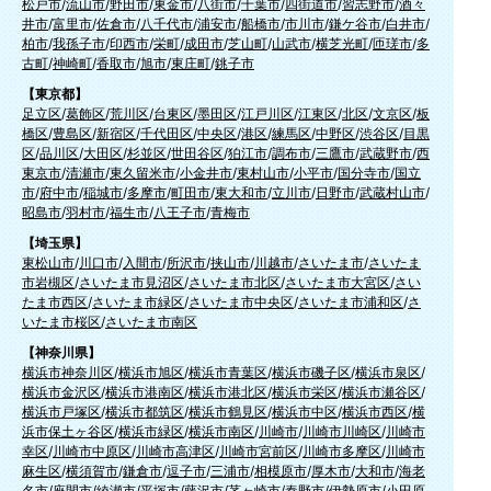
松戸市
/
流山市
/
野田市
/
東金市
/
八街市
/
千葉市
/
四街道市
/
習志野市
/
酒々
井市
/
富里市
/
佐倉市
/
八千代市
/
浦安市
/
船橋市
/
市川市
/
鎌ケ谷市
/
白井市
/
柏市
/
我孫子市
/
印西市
/
栄町
/
成田市
/
芝山町
/
山武市
/
横芝光町
/
匝瑳市
/
多
古町
/
神崎町
/
香取市
/
旭市
/
東庄町
/
銚子市
【東京都】
足立区
/
葛飾区
/
荒川区
/
台東区
/
墨田区
/
江戸川区
/
江東区
/
北区
/
文京区
/
板
橋区
/
豊島区
/
新宿区
/
千代田区
/
中央区
/
港区
/
練馬区
/
中野区
/
渋谷区
/
目黒
区
/
品川区
/
大田区
/
杉並区
/
世田谷区
/
狛江市
/
調布市
/
三鷹市
/
武蔵野市
/
西
東京市
/
清瀬市
/
東久留米市
/
小金井市
/
東村山市
/
小平市
/
国分寺市
/
国立
市
/
府中市
/
稲城市
/
多摩市
/
町田市
/
東大和市
/
立川市
/
日野市
/
武蔵村山市
/
昭島市
/
羽村市
/
福生市
/
八王子市
/
青梅市
【埼玉県】
東松山市
/
川口市
/
入間市
/
所沢市
/
挟山市
/
川越市
/
さいたま市
/
さいたま
市岩槻区
/
さいたま市見沼区
/
さいたま市北区
/
さいたま市大宮区
/
さい
たま市西区
/
さいたま市緑区
/
さいたま市中央区
/
さいたま市浦和区
/
さ
いたま市桜区
/
さいたま市南区
【神奈川県】
横浜市神奈川区
/
横浜市旭区
/
横浜市青葉区
/
横浜市磯子区
/
横浜市泉区
/
横浜市金沢区
/
横浜市港南区
/
横浜市港北区
/
横浜市栄区
/
横浜市瀬谷区
/
横浜市戸塚区
/
横浜市都筑区
/
横浜市鶴見区
/
横浜市中区
/
横浜市西区
/
横
浜市保土ヶ谷区
/
横浜市緑区
/
横浜市南区
/
川崎市
/
川崎市川崎区
/
川崎市
幸区
/
川崎市中原区
/
川崎市高津区
/
川崎市宮前区
/
川崎市多摩区
/
川崎市
麻生区
/
横須賀市
/
鎌倉市
/
逗子市
/
三浦市
/
相模原市
/
厚木市
/
大和市
/
海老
名市
/
座間市
/
綾瀬市
/
平塚市
/
藤沢市
/
茅ヶ崎市
/
秦野市
/
伊勢原市
/
小田原