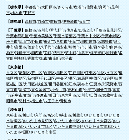
【栃木県】
宇都宮市
/
大田原市
/
さくら市
/
鹿沼市
/
佐野市
/
真岡市
/
足利
市
/
栃木市
/
下野市
【群馬県】
高崎市
/
前橋市
/
前橋市
/
伊勢崎市
/
藤岡市
【千葉県】
船橋市
/
市川市
/
習志野市
/
佐倉市
/
四街道市
/
千葉市花見川区
/
千葉市稲毛区
/
千葉市美浜区
/
千葉市若葉区
/
千葉市中央区
/
千葉市緑区
/
松戸市
/
流山市
/
野田市
/
東金市
/
八街市
/
千葉市
/
四街道市
/
習志野市
/
酒々
井市
/
富里市
/
佐倉市
/
八千代市
/
浦安市
/
船橋市
/
市川市
/
鎌ケ谷市
/
白井市
/
柏市
/
我孫子市
/
印西市
/
栄町
/
成田市
/
芝山町
/
山武市
/
横芝光町
/
匝瑳市
/
多
古町
/
神崎町
/
香取市
/
旭市
/
東庄町
/
銚子市
【東京都】
足立区
/
葛飾区
/
荒川区
/
台東区
/
墨田区
/
江戸川区
/
江東区
/
北区
/
文京区
/
板
橋区
/
豊島区
/
新宿区
/
千代田区
/
中央区
/
港区
/
練馬区
/
中野区
/
渋谷区
/
目黒
区
/
品川区
/
大田区
/
杉並区
/
世田谷区
/
狛江市
/
調布市
/
三鷹市
/
武蔵野市
/
西
東京市
/
清瀬市
/
東久留米市
/
小金井市
/
東村山市
/
小平市
/
国分寺市
/
国立
市
/
府中市
/
稲城市
/
多摩市
/
町田市
/
東大和市
/
立川市
/
日野市
/
武蔵村山市
/
昭島市
/
羽村市
/
福生市
/
八王子市
/
青梅市
【埼玉県】
東松山市
/
川口市
/
入間市
/
所沢市
/
挟山市
/
川越市
/
さいたま市
/
さいたま
市岩槻区
/
さいたま市見沼区
/
さいたま市北区
/
さいたま市大宮区
/
さい
たま市西区
/
さいたま市緑区
/
さいたま市中央区
/
さいたま市浦和区
/
さ
いたま市桜区
/
さいたま市南区