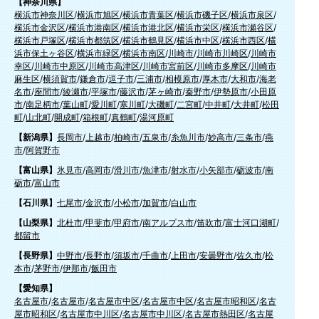
【神奈川県】
横浜市神奈川区
/
横浜市旭区
/
横浜市青葉区
/
横浜市磯子区
/
横浜市泉区
/
横浜市金沢区
/
横浜市港南区
/
横浜市港北区
/
横浜市栄区
/
横浜市瀬谷区
/
横浜市戸塚区
/
横浜市都筑区
/
横浜市鶴見区
/
横浜市中区
/
横浜市西区
/
横
浜市保土ヶ谷区
/
横浜市緑区
/
横浜市南区
/
川崎市
/
川崎市川崎区
/
川崎市
幸区
/
川崎市中原区
/
川崎市高津区
/
川崎市宮前区
/
川崎市多摩区
/
川崎市
麻生区
/
横須賀市
/
鎌倉市
/
逗子市
/
三浦市
/
相模原市
/
厚木市
/
大和市
/
海老
名市
/
座間市
/
綾瀬市
/
平塚市
/
藤沢市
/
茅ヶ崎市
/
秦野市
/
伊勢原市
/
小田原
市
/
南足柄市
/
葉山町
/
愛川町
/
寒川町
/
大磯町
/
二宮町
/
中井町
/
大井町
/
松田
町
/
山北町
/
開成町
/
箱根町
/
真鶴町
/
湯河原町
【新潟県】
長岡市
/
上越市
/
柏崎市
/
五泉市
/
糸魚川市
/
妙高市
/
三条市
/
燕
市
/
阿賀野市
【富山県】
氷見市
/
高岡市
/
滑川市
/
魚津市
/
射水市
/
小矢部市
/
砺波市
/
南
砺市
/
富山市
【石川県】
七尾市
/
金沢市
/
小松市
/
加賀市
/
白山市
【山梨県】
北杜市
/
甲斐市
/
甲府市
/
南アルプス市
/
笛吹市
/
富士河口湖町
/
都留市
【長野県】
中野市
/
長野市
/
須坂市
/
千曲市
/
上田市
/
安曇野市
/
佐久市
/
松
本市
/
茅野市
/
伊那市
/
飯田市
【愛知県】
名古屋市
/
名古屋市
/
名古屋市中区
/
名古屋市中区
/
名古屋市昭和区
/
名古
屋市昭和区
/
名古屋市中川区
/
名古屋市中川区
/
名古屋市熱田区
/
名古屋