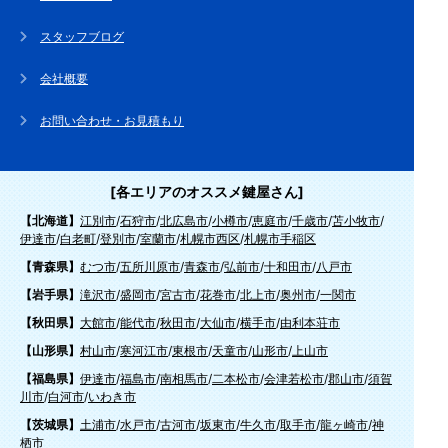
スタッフブログ
会社概要
お問い合わせ・お見積もり
[各エリアのオススメ鍵屋さん]
【北海道】
江別市
/
石狩市
/
北広島市
/
小樽市
/
恵庭市
/
千歳市
/
苫小牧市
/
伊達市
/
白老町
/
登別市
/
室蘭市
/
札幌市西区
/
札幌市手稲区
【青森県】
むつ市
/
五所川原市
/
青森市
/
弘前市
/
十和田市
/
八戸市
【岩手県】
滝沢市
/
盛岡市
/
宮古市
/
花巻市
/
北上市
/
奥州市
/
一関市
【秋田県】
大館市
/
能代市
/
秋田市
/
大仙市
/
横手市
/
由利本荘市
【山形県】
村山市
/
寒河江市
/
東根市
/
天童市
/
山形市
/
上山市
【福島県】
伊達市
/
福島市
/
南相馬市
/
二本松市
/
会津若松市
/
郡山市
/
須賀
川市
/
白河市
/
いわき市
【茨城県】
土浦市
/
水戸市
/
古河市
/
坂東市
/
牛久市
/
取手市
/
龍ヶ崎市
/
神
栖市