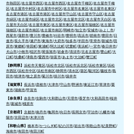
市熱田区
/
名古屋市西区
/
名古屋市西区
/
名古屋市千種区
/
名古屋市千種
区
/
名古屋市中村区
/
名古屋市中村区
/
名古屋市名東区
/
名古屋市名東区
/
名古屋市港区
/
名古屋市港区
/
名古屋市守山区
/
名古屋市守山区
/
名古屋
市緑区
/
名古屋市緑区
/
名古屋市北区
/
名古屋市北区
/
名古屋市天白区
/
名
古屋市天白区
/
名古屋市東区
/
名古屋市東区
/
名古屋市瑞穂区
/
名古屋市
瑞穂区
/
名古屋市南区
/
名古屋市南区
/
岡崎市
/
知立市
/
安城市
/
みよし市
/
西尾市
/
蒲郡市
/
豊川市
/
豊橋市
/
刈谷市
/
豊明市
/
高浜市
/
碧南市
/
豊田市
/
日
進市
/
長久手市
/
瀬戸市
/
東海市
/
大府市
/
知多市
/
半田市
/
常滑市
/
新城市
/
田
原市
/
東郷町
/
幸田町
/
東浦町
/
阿久比町
/
武豊町
/
美浜町
/
一宮市
/
春日井市
/
犬山市
/
小牧市
/
稲沢市
/
尾張旭市
/
岩倉市
/
清須市
/
北名古屋市
/
豊山町
/
大
口町
/
扶桑町
/
津島市
/
愛西市
/
弥富市
/
あま市
/
大治町
/
蟹江町
【静岡県】
浜松市天竜区
/
浜松市北区
/
浜松市浜北区
/
浜松市東区
/
浜松
市西区
/
浜松市中区
/
浜松市南区
/
静岡市
/
清水区
/
葵区
/
駿河区
/
藤枝市
/
島
田市
/
焼津市
/
牧之原市
/
菊川市
/
掛川市
/
袋井市
【滋賀県】
長浜市
/
彦根市
/
大津市
/
守山市
/
野洲市
/
東近江市
/
草津市
/
栗
東市
/
湖南市
/
甲賀市
【奈良県】
奈良市
/
生駒市
/
大和郡山市
/
天理市
/
香芝市
/
大和高田市
/
桜井
市
/
葛城市
/
橿原市
【京都府】
京都市
/
南丹市
/
亀岡市
/
向日市
/
長岡京市
/
宇治市
/
八幡市
/
城
陽市
/
京田辺市
/
木津川市
【和歌山県】
橋本市
/
かつらぎ町
/
紀の川市
/
岩出市
/
和歌山市
/
紀美野町
/
海南市
/
有田市
/
有田川町