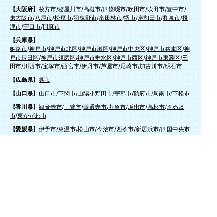
【大阪府】
枚方市
/
寝屋川市
/
高槻市
/
四條畷市
/
吹田市
/
吹田市
/
豊中市
/
東大阪市
/
八尾市
/
松原市
/
羽曳野市
/
富田林市
/
堺市
/
岸和田市
/
和泉市
/
摂
津市
/
守口市
/
門真市
【兵庫県】
姫路市
/
神戸市
/
神戸市北区
/
神戸市灘区
/
神戸市中央区
/
神戸市兵庫区
/
神
戸市長田区
/
神戸市須磨区
/
神戸市垂水区
/
神戸市西区
/
神戸市東灘区
/
三
田市
/
川西市
/
宝塚市
/
西宮市
/
伊丹市
/
芦屋市
/
尼崎市
/
加古川市
/
明石市
【広島県】
呉市
【山口県】
山口市
/
下関市
/
山陽小野田市
/
宇部市
/
防府市
/
周南市
/
下松市
【香川県】
観音寺市
/
三豊市
/
善通寺市
/
丸亀市
/
坂出市
/
高松市
/
さぬき
市
/
東かがわ市
【愛媛県】
伊予市
/
東温市
/
松山市
/
今治市
/
西条市
/
新居浜市
/
四国中央市
【福岡県】
福岡市東区
/
福岡市南区
/
福岡市博多区
/
福岡市早良区
/
福岡市西区
/
福岡
市中央区
/
福岡市城南区
/
北九州市八幡西区
/
北九州市小倉南区
/
北九州
市小倉北区
/
北九州市門司区
/
北九州市若松区
/
北九州市八幡東区
/
北九
州市戸畑区
/
久留米市
/
飯塚市
/
大牟田市
/
春日市
/
筑紫野市
/
糸島市
/
宗像
市
/
大野城市
/
柳川市
/
太宰府市
/
行橋市
/
八女市
/
小郡市
/
古賀市
/
直方市
/
朝
倉市
/
福津市
/
田川市
/
筑後市
/
中間市
/
嘉麻市
/
みやま市
/
大川市
/
うきは市
/
宮若市
/
豊前市
/
那珂川町
/
志免町
/
粕屋町
/
宇美町
/
苅田町
/
岡垣町
/
篠栗町
/
水巻町
/
筑前町
/
須恵町
/
福智町
/
新宮町
/
みやこ町
/
広川町
/
築上町