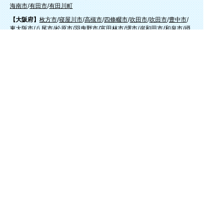
海南市
/
有田市
/
有田川町
【大阪府】
枚方市
/
寝屋川市
/
高槻市
/
四條畷市
/
吹田市
/
吹田市
/
豊中市
/
東大阪市
/
八尾市
/
松原市
/
羽曳野市
/
富田林市
/
堺市
/
岸和田市
/
和泉市
/
摂
津市
/
守口市
/
門真市
【兵庫県】
姫路市
/
神戸市
/
神戸市北区
/
神戸市灘区
/
神戸市中央区
/
神戸市兵庫区
/
神
戸市長田区
/
神戸市須磨区
/
神戸市垂水区
/
神戸市西区
/
神戸市東灘区
/
三
田市
/
川西市
/
宝塚市
/
西宮市
/
伊丹市
/
芦屋市
/
尼崎市
/
加古川市
/
明石市
【広島県】
呉市
【山口県】
山口市
/
下関市
/
山陽小野田市
/
宇部市
/
防府市
/
周南市
/
下松市
【香川県】
観音寺市
/
三豊市
/
善通寺市
/
丸亀市
/
坂出市
/
高松市
/
さぬき
市
/
東かがわ市
【愛媛県】
伊予市
/
東温市
/
松山市
/
今治市
/
西条市
/
新居浜市
/
四国中央市
【福岡県】
福岡市東区
/
福岡市南区
/
福岡市博多区
/
福岡市早良区
/
福岡市西区
/
福岡
市中央区
/
福岡市城南区
/
北九州市八幡西区
/
北九州市小倉南区
/
北九州
市小倉北区
/
北九州市門司区
/
北九州市若松区
/
北九州市八幡東区
/
北九
州市戸畑区
/
久留米市
/
飯塚市
/
大牟田市
/
春日市
/
筑紫野市
/
糸島市
/
宗像
市
/
大野城市
/
柳川市
/
太宰府市
/
行橋市
/
八女市
/
小郡市
/
古賀市
/
直方市
/
朝
倉市
/
福津市
/
田川市
/
筑後市
/
中間市
/
嘉麻市
/
みやま市
/
大川市
/
うきは市
/
宮若市
/
豊前市
/
那珂川町
/
志免町
/
粕屋町
/
宇美町
/
苅田町
/
岡垣町
/
篠栗町
/