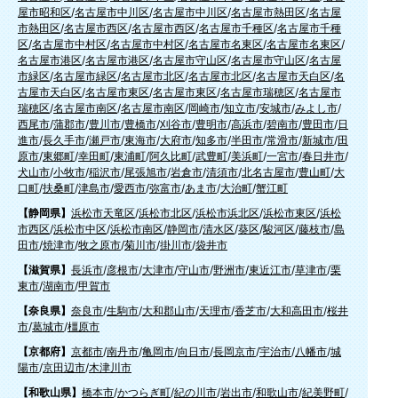
屋市昭和区
/
名古屋市中川区
/
名古屋市中川区
/
名古屋市熱田区
/
名古屋
市熱田区
/
名古屋市西区
/
名古屋市西区
/
名古屋市千種区
/
名古屋市千種
区
/
名古屋市中村区
/
名古屋市中村区
/
名古屋市名東区
/
名古屋市名東区
/
名古屋市港区
/
名古屋市港区
/
名古屋市守山区
/
名古屋市守山区
/
名古屋
市緑区
/
名古屋市緑区
/
名古屋市北区
/
名古屋市北区
/
名古屋市天白区
/
名
古屋市天白区
/
名古屋市東区
/
名古屋市東区
/
名古屋市瑞穂区
/
名古屋市
瑞穂区
/
名古屋市南区
/
名古屋市南区
/
岡崎市
/
知立市
/
安城市
/
みよし市
/
西尾市
/
蒲郡市
/
豊川市
/
豊橋市
/
刈谷市
/
豊明市
/
高浜市
/
碧南市
/
豊田市
/
日
進市
/
長久手市
/
瀬戸市
/
東海市
/
大府市
/
知多市
/
半田市
/
常滑市
/
新城市
/
田
原市
/
東郷町
/
幸田町
/
東浦町
/
阿久比町
/
武豊町
/
美浜町
/
一宮市
/
春日井市
/
犬山市
/
小牧市
/
稲沢市
/
尾張旭市
/
岩倉市
/
清須市
/
北名古屋市
/
豊山町
/
大
口町
/
扶桑町
/
津島市
/
愛西市
/
弥富市
/
あま市
/
大治町
/
蟹江町
【静岡県】
浜松市天竜区
/
浜松市北区
/
浜松市浜北区
/
浜松市東区
/
浜松
市西区
/
浜松市中区
/
浜松市南区
/
静岡市
/
清水区
/
葵区
/
駿河区
/
藤枝市
/
島
田市
/
焼津市
/
牧之原市
/
菊川市
/
掛川市
/
袋井市
【滋賀県】
長浜市
/
彦根市
/
大津市
/
守山市
/
野洲市
/
東近江市
/
草津市
/
栗
東市
/
湖南市
/
甲賀市
【奈良県】
奈良市
/
生駒市
/
大和郡山市
/
天理市
/
香芝市
/
大和高田市
/
桜井
市
/
葛城市
/
橿原市
【京都府】
京都市
/
南丹市
/
亀岡市
/
向日市
/
長岡京市
/
宇治市
/
八幡市
/
城
陽市
/
京田辺市
/
木津川市
【和歌山県】
橋本市
/
かつらぎ町
/
紀の川市
/
岩出市
/
和歌山市
/
紀美野町
/