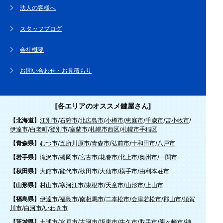
法人の客様へ
スタッフブログ
会社概要
お問い合わせ・お見積もり
[各エリアのオススメ鍵屋さん]
【北海道】
江別市
/
石狩市
/
北広島市
/
小樽市
/
恵庭市
/
千歳市
/
苫小牧市
/
伊達市
/
白老町
/
登別市
/
室蘭市
/
札幌市西区
/
札幌市手稲区
【青森県】
むつ市
/
五所川原市
/
青森市
/
弘前市
/
十和田市
/
八戸市
【岩手県】
滝沢市
/
盛岡市
/
宮古市
/
花巻市
/
北上市
/
奥州市
/
一関市
【秋田県】
大館市
/
能代市
/
秋田市
/
大仙市
/
横手市
/
由利本荘市
【山形県】
村山市
/
寒河江市
/
東根市
/
天童市
/
山形市
/
上山市
【福島県】
伊達市
/
福島市
/
南相馬市
/
二本松市
/
会津若松市
/
郡山市
/
須賀
川市
/
白河市
/
いわき市
【茨城県】
土浦市
/
水戸市
/
古河市
/
坂東市
/
牛久市
/
取手市
/
龍ヶ崎市
/
神