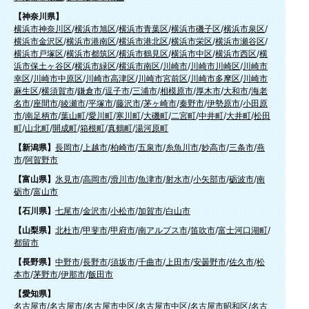
【神奈川県】
横浜市神奈川区
/
横浜市旭区
/
横浜市青葉区
/
横浜市磯子区
/
横浜市泉区
/
横浜市金沢区
/
横浜市港南区
/
横浜市港北区
/
横浜市栄区
/
横浜市瀬谷区
/
横浜市戸塚区
/
横浜市都筑区
/
横浜市鶴見区
/
横浜市中区
/
横浜市西区
/
横
浜市保土ヶ谷区
/
横浜市緑区
/
横浜市南区
/
川崎市
/
川崎市川崎区
/
川崎市
幸区
/
川崎市中原区
/
川崎市高津区
/
川崎市宮前区
/
川崎市多摩区
/
川崎市
麻生区
/
横須賀市
/
鎌倉市
/
逗子市
/
三浦市
/
相模原市
/
厚木市
/
大和市
/
海老
名市
/
座間市
/
綾瀬市
/
平塚市
/
藤沢市
/
茅ヶ崎市
/
秦野市
/
伊勢原市
/
小田原
市
/
南足柄市
/
葉山町
/
愛川町
/
寒川町
/
大磯町
/
二宮町
/
中井町
/
大井町
/
松田
町
/
山北町
/
開成町
/
箱根町
/
真鶴町
/
湯河原町
【新潟県】
長岡市
/
上越市
/
柏崎市
/
五泉市
/
糸魚川市
/
妙高市
/
三条市
/
燕
市
/
阿賀野市
【富山県】
氷見市
/
高岡市
/
滑川市
/
魚津市
/
射水市
/
小矢部市
/
砺波市
/
南
砺市
/
富山市
【石川県】
七尾市
/
金沢市
/
小松市
/
加賀市
/
白山市
【山梨県】
北杜市
/
甲斐市
/
甲府市
/
南アルプス市
/
笛吹市
/
富士河口湖町
/
都留市
【長野県】
中野市
/
長野市
/
須坂市
/
千曲市
/
上田市
/
安曇野市
/
佐久市
/
松
本市
/
茅野市
/
伊那市
/
飯田市
【愛知県】
名古屋市
/
名古屋市
/
名古屋市中区
/
名古屋市中区
/
名古屋市昭和区
/
名古