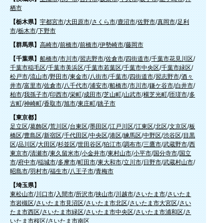
栖市
【栃木県】
宇都宮市
/
大田原市
/
さくら市
/
鹿沼市
/
佐野市
/
真岡市
/
足利
市
/
栃木市
/
下野市
【群馬県】
高崎市
/
前橋市
/
前橋市
/
伊勢崎市
/
藤岡市
【千葉県】
船橋市
/
市川市
/
習志野市
/
佐倉市
/
四街道市
/
千葉市花見川区
/
千葉市稲毛区
/
千葉市美浜区
/
千葉市若葉区
/
千葉市中央区
/
千葉市緑区
/
松戸市
/
流山市
/
野田市
/
東金市
/
八街市
/
千葉市
/
四街道市
/
習志野市
/
酒々
井市
/
富里市
/
佐倉市
/
八千代市
/
浦安市
/
船橋市
/
市川市
/
鎌ケ谷市
/
白井市
/
柏市
/
我孫子市
/
印西市
/
栄町
/
成田市
/
芝山町
/
山武市
/
横芝光町
/
匝瑳市
/
多
古町
/
神崎町
/
香取市
/
旭市
/
東庄町
/
銚子市
【東京都】
足立区
/
葛飾区
/
荒川区
/
台東区
/
墨田区
/
江戸川区
/
江東区
/
北区
/
文京区
/
板
橋区
/
豊島区
/
新宿区
/
千代田区
/
中央区
/
港区
/
練馬区
/
中野区
/
渋谷区
/
目黒
区
/
品川区
/
大田区
/
杉並区
/
世田谷区
/
狛江市
/
調布市
/
三鷹市
/
武蔵野市
/
西
東京市
/
清瀬市
/
東久留米市
/
小金井市
/
東村山市
/
小平市
/
国分寺市
/
国立
市
/
府中市
/
稲城市
/
多摩市
/
町田市
/
東大和市
/
立川市
/
日野市
/
武蔵村山市
/
昭島市
/
羽村市
/
福生市
/
八王子市
/
青梅市
【埼玉県】
東松山市
/
川口市
/
入間市
/
所沢市
/
挟山市
/
川越市
/
さいたま市
/
さいたま
市岩槻区
/
さいたま市見沼区
/
さいたま市北区
/
さいたま市大宮区
/
さい
たま市西区
/
さいたま市緑区
/
さいたま市中央区
/
さいたま市浦和区
/
さ
いたま市桜区
/
さいたま市南区