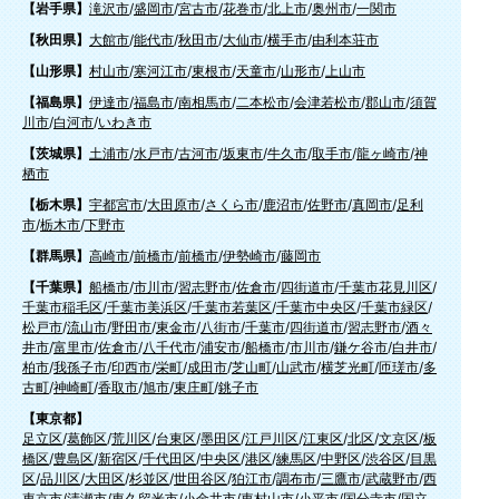
【岩手県】
滝沢市
/
盛岡市
/
宮古市
/
花巻市
/
北上市
/
奥州市
/
一関市
【秋田県】
大館市
/
能代市
/
秋田市
/
大仙市
/
横手市
/
由利本荘市
【山形県】
村山市
/
寒河江市
/
東根市
/
天童市
/
山形市
/
上山市
【福島県】
伊達市
/
福島市
/
南相馬市
/
二本松市
/
会津若松市
/
郡山市
/
須賀
川市
/
白河市
/
いわき市
【茨城県】
土浦市
/
水戸市
/
古河市
/
坂東市
/
牛久市
/
取手市
/
龍ヶ崎市
/
神
栖市
【栃木県】
宇都宮市
/
大田原市
/
さくら市
/
鹿沼市
/
佐野市
/
真岡市
/
足利
市
/
栃木市
/
下野市
【群馬県】
高崎市
/
前橋市
/
前橋市
/
伊勢崎市
/
藤岡市
【千葉県】
船橋市
/
市川市
/
習志野市
/
佐倉市
/
四街道市
/
千葉市花見川区
/
千葉市稲毛区
/
千葉市美浜区
/
千葉市若葉区
/
千葉市中央区
/
千葉市緑区
/
松戸市
/
流山市
/
野田市
/
東金市
/
八街市
/
千葉市
/
四街道市
/
習志野市
/
酒々
井市
/
富里市
/
佐倉市
/
八千代市
/
浦安市
/
船橋市
/
市川市
/
鎌ケ谷市
/
白井市
/
柏市
/
我孫子市
/
印西市
/
栄町
/
成田市
/
芝山町
/
山武市
/
横芝光町
/
匝瑳市
/
多
古町
/
神崎町
/
香取市
/
旭市
/
東庄町
/
銚子市
【東京都】
足立区
/
葛飾区
/
荒川区
/
台東区
/
墨田区
/
江戸川区
/
江東区
/
北区
/
文京区
/
板
橋区
/
豊島区
/
新宿区
/
千代田区
/
中央区
/
港区
/
練馬区
/
中野区
/
渋谷区
/
目黒
区
/
品川区
/
大田区
/
杉並区
/
世田谷区
/
狛江市
/
調布市
/
三鷹市
/
武蔵野市
/
西
東京市
/
清瀬市
/
東久留米市
/
小金井市
/
東村山市
/
小平市
/
国分寺市
/
国立