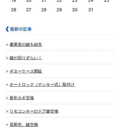
19
20
21
22
23
24
25
26
27
28
29
30
31
書庫室の鍵を紛失
鍵が回りずらい！
ギターケース開錠
オートロック（テンキー式）取付け
新年カギ交換
リモコンキーのドア鍵交換
見附市、鍵交換