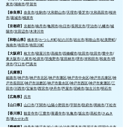
東市
/
湖南市
/
甲賀市
【奈良県】
奈良市
/
生駒市
/
大和郡山市
/
天理市
/
香芝市
/
大和高田市
/
桜井
市
/
葛城市
/
橿原市
【京都府】
京都市
/
南丹市
/
亀岡市
/
向日市
/
長岡京市
/
宇治市
/
八幡市
/
城
陽市
/
京田辺市
/
木津川市
【和歌山県】
橋本市
/
かつらぎ町
/
紀の川市
/
岩出市
/
和歌山市
/
紀美野町
/
海南市
/
有田市
/
有田川町
【大阪府】
枚方市
/
寝屋川市
/
高槻市
/
四條畷市
/
吹田市
/
吹田市
/
豊中市
/
東大阪市
/
八尾市
/
松原市
/
羽曳野市
/
富田林市
/
堺市
/
岸和田市
/
和泉市
/
摂
津市
/
守口市
/
門真市
【兵庫県】
姫路市
/
神戸市
/
神戸市北区
/
神戸市灘区
/
神戸市中央区
/
神戸市兵庫区
/
神
戸市長田区
/
神戸市須磨区
/
神戸市垂水区
/
神戸市西区
/
神戸市東灘区
/
三
田市
/
川西市
/
宝塚市
/
西宮市
/
伊丹市
/
芦屋市
/
尼崎市
/
加古川市
/
明石市
【広島県】
呉市
【山口県】
山口市
/
下関市
/
山陽小野田市
/
宇部市
/
防府市
/
周南市
/
下松市
【香川県】
観音寺市
/
三豊市
/
善通寺市
/
丸亀市
/
坂出市
/
高松市
/
さぬき
市
/
東かがわ市
【愛媛県】
伊予市
/
東温市
/
松山市
/
今治市
/
西条市
/
新居浜市
/
四国中央市