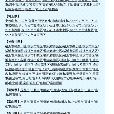
市
/
府中市
/
稲城市
/
多摩市
/
町田市
/
東大和市
/
立川市
/
日野市
/
武蔵村山市
/
昭島市
/
羽村市
/
福生市
/
八王子市
/
青梅市
【埼玉県】
東松山市
/
川口市
/
入間市
/
所沢市
/
挟山市
/
川越市
/
さいたま市
/
さいたま
市岩槻区
/
さいたま市見沼区
/
さいたま市北区
/
さいたま市大宮区
/
さい
たま市西区
/
さいたま市緑区
/
さいたま市中央区
/
さいたま市浦和区
/
さ
いたま市桜区
/
さいたま市南区
【神奈川県】
横浜市神奈川区
/
横浜市旭区
/
横浜市青葉区
/
横浜市磯子区
/
横浜市泉区
/
横浜市金沢区
/
横浜市港南区
/
横浜市港北区
/
横浜市栄区
/
横浜市瀬谷区
/
横浜市戸塚区
/
横浜市都筑区
/
横浜市鶴見区
/
横浜市中区
/
横浜市西区
/
横
浜市保土ヶ谷区
/
横浜市緑区
/
横浜市南区
/
川崎市
/
川崎市川崎区
/
川崎市
幸区
/
川崎市中原区
/
川崎市高津区
/
川崎市宮前区
/
川崎市多摩区
/
川崎市
麻生区
/
横須賀市
/
鎌倉市
/
逗子市
/
三浦市
/
相模原市
/
厚木市
/
大和市
/
海老
名市
/
座間市
/
綾瀬市
/
平塚市
/
藤沢市
/
茅ヶ崎市
/
秦野市
/
伊勢原市
/
小田原
市
/
南足柄市
/
葉山町
/
愛川町
/
寒川町
/
大磯町
/
二宮町
/
中井町
/
大井町
/
松田
町
/
山北町
/
開成町
/
箱根町
/
真鶴町
/
湯河原町
【新潟県】
長岡市
/
上越市
/
柏崎市
/
五泉市
/
糸魚川市
/
妙高市
/
三条市
/
燕
市
/
阿賀野市
【富山県】
氷見市
/
高岡市
/
滑川市
/
魚津市
/
射水市
/
小矢部市
/
砺波市
/
南
砺市
/
富山市
【石川県】
七尾市
/
金沢市
/
小松市
/
加賀市
/
白山市