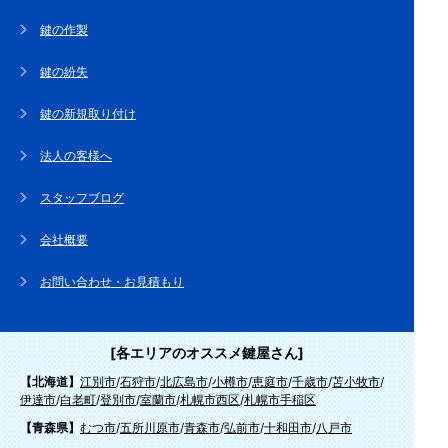
鍵の作製
鍵の紛失
鍵の新規取り付け
法人の客様へ
スタッフブログ
会社概要
お問い合わせ・お見積もり
[各エリアのオススメ鍵屋さん]
【北海道】
江別市
/
石狩市
/
北広島市
/
小樽市
/
恵庭市
/
千歳市
/
苫小牧市
/
伊達市
/
白老町
/
登別市
/
室蘭市
/
札幌市西区
/
札幌市手稲区
【青森県】
むつ市
/
五所川原市
/
青森市
/
弘前市
/
十和田市
/
八戸市