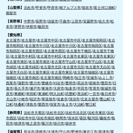
【山梨県】
北杜市
/
甲斐市
/
甲府市
/
南アルプス市
/
笛吹市
/
富士河口湖町
/
都留市
【長野県】
中野市
/
長野市
/
須坂市
/
千曲市
/
上田市
/
安曇野市
/
佐久市
/
松
本市
/
茅野市
/
伊那市
/
飯田市
【愛知県】
名古屋市
/
名古屋市
/
名古屋市中区
/
名古屋市中区
/
名古屋市昭和区
/
名古
屋市昭和区
/
名古屋市中川区
/
名古屋市中川区
/
名古屋市熱田区
/
名古屋
市熱田区
/
名古屋市西区
/
名古屋市西区
/
名古屋市千種区
/
名古屋市千種
区
/
名古屋市中村区
/
名古屋市中村区
/
名古屋市名東区
/
名古屋市名東区
/
名古屋市港区
/
名古屋市港区
/
名古屋市守山区
/
名古屋市守山区
/
名古屋
市緑区
/
名古屋市緑区
/
名古屋市北区
/
名古屋市北区
/
名古屋市天白区
/
名
古屋市天白区
/
名古屋市東区
/
名古屋市東区
/
名古屋市瑞穂区
/
名古屋市
瑞穂区
/
名古屋市南区
/
名古屋市南区
/
岡崎市
/
知立市
/
安城市
/
みよし市
/
西尾市
/
蒲郡市
/
豊川市
/
豊橋市
/
刈谷市
/
豊明市
/
高浜市
/
碧南市
/
豊田市
/
日
進市
/
長久手市
/
瀬戸市
/
東海市
/
大府市
/
知多市
/
半田市
/
常滑市
/
新城市
/
田
原市
/
東郷町
/
幸田町
/
東浦町
/
阿久比町
/
武豊町
/
美浜町
/
一宮市
/
春日井市
/
犬山市
/
小牧市
/
稲沢市
/
尾張旭市
/
岩倉市
/
清須市
/
北名古屋市
/
豊山町
/
大
口町
/
扶桑町
/
津島市
/
愛西市
/
弥富市
/
あま市
/
大治町
/
蟹江町
【静岡県】
浜松市天竜区
/
浜松市北区
/
浜松市浜北区
/
浜松市東区
/
浜松
市西区
/
浜松市中区
/
浜松市南区
/
静岡市
/
清水区
/
葵区
/
駿河区
/
藤枝市
/
島
田市
/
焼津市
/
牧之原市
/
菊川市
/
掛川市
/
袋井市
【滋賀県】
長浜市
/
彦根市
/
大津市
/
守山市
/
野洲市
/
東近江市
/
草津市
/
栗