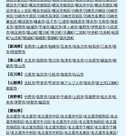
横浜市戸塚区
/
横浜市都筑区
/
横浜市鶴見区
/
横浜市中区
/
横浜市西区
/
横
浜市保土ヶ谷区
/
横浜市緑区
/
横浜市南区
/
川崎市
/
川崎市川崎区
/
川崎市
幸区
/
川崎市中原区
/
川崎市高津区
/
川崎市宮前区
/
川崎市多摩区
/
川崎市
麻生区
/
横須賀市
/
鎌倉市
/
逗子市
/
三浦市
/
相模原市
/
厚木市
/
大和市
/
海老
名市
/
座間市
/
綾瀬市
/
平塚市
/
藤沢市
/
茅ヶ崎市
/
秦野市
/
伊勢原市
/
小田原
市
/
南足柄市
/
葉山町
/
愛川町
/
寒川町
/
大磯町
/
二宮町
/
中井町
/
大井町
/
松田
町
/
山北町
/
開成町
/
箱根町
/
真鶴町
/
湯河原町
【新潟県】
長岡市
/
上越市
/
柏崎市
/
五泉市
/
糸魚川市
/
妙高市
/
三条市
/
燕
市
/
阿賀野市
【富山県】
氷見市
/
高岡市
/
滑川市
/
魚津市
/
射水市
/
小矢部市
/
砺波市
/
南
砺市
/
富山市
【石川県】
七尾市
/
金沢市
/
小松市
/
加賀市
/
白山市
【山梨県】
北杜市
/
甲斐市
/
甲府市
/
南アルプス市
/
笛吹市
/
富士河口湖町
/
都留市
【長野県】
中野市
/
長野市
/
須坂市
/
千曲市
/
上田市
/
安曇野市
/
佐久市
/
松
本市
/
茅野市
/
伊那市
/
飯田市
【愛知県】
名古屋市
/
名古屋市
/
名古屋市中区
/
名古屋市中区
/
名古屋市昭和区
/
名古
屋市昭和区
/
名古屋市中川区
/
名古屋市中川区
/
名古屋市熱田区
/
名古屋
市熱田区
/
名古屋市西区
/
名古屋市西区
/
名古屋市千種区
/
名古屋市千種
区
/
名古屋市中村区
/
名古屋市中村区
/
名古屋市名東区
/
名古屋市名東区
/