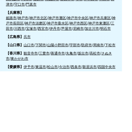
津市
/
守口市
/
門真市
【兵庫県】
姫路市
/
神戸市
/
神戸市北区
/
神戸市灘区
/
神戸市中央区
/
神戸市兵庫区
/
神
戸市長田区
/
神戸市須磨区
/
神戸市垂水区
/
神戸市西区
/
神戸市東灘区
/
三
田市
/
川西市
/
宝塚市
/
西宮市
/
伊丹市
/
芦屋市
/
尼崎市
/
加古川市
/
明石市
【広島県】
呉市
【山口県】
山口市
/
下関市
/
山陽小野田市
/
宇部市
/
防府市
/
周南市
/
下松市
【香川県】
観音寺市
/
三豊市
/
善通寺市
/
丸亀市
/
坂出市
/
高松市
/
さぬき
市
/
東かがわ市
【愛媛県】
伊予市
/
東温市
/
松山市
/
今治市
/
西条市
/
新居浜市
/
四国中央市
【福岡県】
福岡市東区
/
福岡市南区
/
福岡市博多区
/
福岡市早良区
/
福岡市西区
/
福岡
市中央区
/
福岡市城南区
/
北九州市八幡西区
/
北九州市小倉南区
/
北九州
市小倉北区
/
北九州市門司区
/
北九州市若松区
/
北九州市八幡東区
/
北九
州市戸畑区
/
久留米市
/
飯塚市
/
大牟田市
/
春日市
/
筑紫野市
/
糸島市
/
宗像
市
/
大野城市
/
柳川市
/
太宰府市
/
行橋市
/
八女市
/
小郡市
/
古賀市
/
直方市
/
朝
倉市
/
福津市
/
田川市
/
筑後市
/
中間市
/
嘉麻市
/
みやま市
/
大川市
/
うきは市
/
宮若市
/
豊前市
/
那珂川町
/
志免町
/
粕屋町
/
宇美町
/
苅田町
/
岡垣町
/
篠栗町
/
水巻町
/
筑前町
/
須恵町
/
福智町
/
新宮町
/
みやこ町
/
広川町
/
築上町
【長崎県】
佐世保市
/
西海市
/
大村市
/
諫早市
/
雲仙市
/
島原市
/
長崎市
/
南
島原市