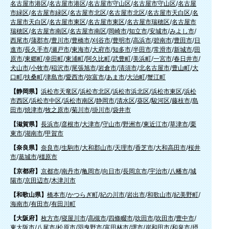
名古屋市港区
/
名古屋市港区
/
名古屋市守山区
/
名古屋市守山区
/
名古屋
市緑区
/
名古屋市緑区
/
名古屋市北区
/
名古屋市北区
/
名古屋市天白区
/
名
古屋市天白区
/
名古屋市東区
/
名古屋市東区
/
名古屋市瑞穂区
/
名古屋市
瑞穂区
/
名古屋市南区
/
名古屋市南区
/
岡崎市
/
知立市
/
安城市
/
みよし市
/
西尾市
/
蒲郡市
/
豊川市
/
豊橋市
/
刈谷市
/
豊明市
/
高浜市
/
碧南市
/
豊田市
/
日
進市
/
長久手市
/
瀬戸市
/
東海市
/
大府市
/
知多市
/
半田市
/
常滑市
/
新城市
/
田
原市
/
東郷町
/
幸田町
/
東浦町
/
阿久比町
/
武豊町
/
美浜町
/
一宮市
/
春日井市
/
犬山市
/
小牧市
/
稲沢市
/
尾張旭市
/
岩倉市
/
清須市
/
北名古屋市
/
豊山町
/
大
口町
/
扶桑町
/
津島市
/
愛西市
/
弥富市
/
あま市
/
大治町
/
蟹江町
【静岡県】
浜松市天竜区
/
浜松市北区
/
浜松市浜北区
/
浜松市東区
/
浜松
市西区
/
浜松市中区
/
浜松市南区
/
静岡市
/
清水区
/
葵区
/
駿河区
/
藤枝市
/
島
田市
/
焼津市
/
牧之原市
/
菊川市
/
掛川市
/
袋井市
【滋賀県】
長浜市
/
彦根市
/
大津市
/
守山市
/
野洲市
/
東近江市
/
草津市
/
栗
東市
/
湖南市
/
甲賀市
【奈良県】
奈良市
/
生駒市
/
大和郡山市
/
天理市
/
香芝市
/
大和高田市
/
桜井
市
/
葛城市
/
橿原市
【京都府】
京都市
/
南丹市
/
亀岡市
/
向日市
/
長岡京市
/
宇治市
/
八幡市
/
城
陽市
/
京田辺市
/
木津川市
【和歌山県】
橋本市
/
かつらぎ町
/
紀の川市
/
岩出市
/
和歌山市
/
紀美野町
/
海南市
/
有田市
/
有田川町
【大阪府】
枚方市
/
寝屋川市
/
高槻市
/
四條畷市
/
吹田市
/
吹田市
/
豊中市
/
東大阪市
/
八尾市
/
松原市
/
羽曳野市
/
富田林市
/
堺市
/
岸和田市
/
和泉市
/
摂