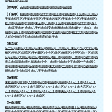
市
/
栃木市
/
下野市
【群馬県】
高崎市
/
前橋市
/
前橋市
/
伊勢崎市
/
藤岡市
【千葉県】
船橋市
/
市川市
/
習志野市
/
佐倉市
/
四街道市
/
千葉市花見川区
/
千葉市稲毛区
/
千葉市美浜区
/
千葉市若葉区
/
千葉市中央区
/
千葉市緑区
/
松戸市
/
流山市
/
野田市
/
東金市
/
八街市
/
千葉市
/
四街道市
/
習志野市
/
酒々
井市
/
富里市
/
佐倉市
/
八千代市
/
浦安市
/
船橋市
/
市川市
/
鎌ケ谷市
/
白井市
/
柏市
/
我孫子市
/
印西市
/
栄町
/
成田市
/
芝山町
/
山武市
/
横芝光町
/
匝瑳市
/
多
古町
/
神崎町
/
香取市
/
旭市
/
東庄町
/
銚子市
【東京都】
足立区
/
葛飾区
/
荒川区
/
台東区
/
墨田区
/
江戸川区
/
江東区
/
北区
/
文京区
/
板
橋区
/
豊島区
/
新宿区
/
千代田区
/
中央区
/
港区
/
練馬区
/
中野区
/
渋谷区
/
目黒
区
/
品川区
/
大田区
/
杉並区
/
世田谷区
/
狛江市
/
調布市
/
三鷹市
/
武蔵野市
/
西
東京市
/
清瀬市
/
東久留米市
/
小金井市
/
東村山市
/
小平市
/
国分寺市
/
国立
市
/
府中市
/
稲城市
/
多摩市
/
町田市
/
東大和市
/
立川市
/
日野市
/
武蔵村山市
/
昭島市
/
羽村市
/
福生市
/
八王子市
/
青梅市
【埼玉県】
東松山市
/
川口市
/
入間市
/
所沢市
/
挟山市
/
川越市
/
さいたま市
/
さいたま
市岩槻区
/
さいたま市見沼区
/
さいたま市北区
/
さいたま市大宮区
/
さい
たま市西区
/
さいたま市緑区
/
さいたま市中央区
/
さいたま市浦和区
/
さ
いたま市桜区
/
さいたま市南区
【神奈川県】
横浜市神奈川区
/
横浜市旭区
/
横浜市青葉区
/
横浜市磯子区
/
横浜市泉区
/
横浜市金沢区
/
横浜市港南区
/
横浜市港北区
/
横浜市栄区
/
横浜市瀬谷区
/