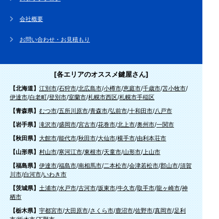
会社概要
お問い合わせ・お見積もり
[各エリアのオススメ鍵屋さん]
【北海道】
江別市
/
石狩市
/
北広島市
/
小樽市
/
恵庭市
/
千歳市
/
苫小牧市
/
伊達市
/
白老町
/
登別市
/
室蘭市
/
札幌市西区
/
札幌市手稲区
【青森県】
むつ市
/
五所川原市
/
青森市
/
弘前市
/
十和田市
/
八戸市
【岩手県】
滝沢市
/
盛岡市
/
宮古市
/
花巻市
/
北上市
/
奥州市
/
一関市
【秋田県】
大館市
/
能代市
/
秋田市
/
大仙市
/
横手市
/
由利本荘市
【山形県】
村山市
/
寒河江市
/
東根市
/
天童市
/
山形市
/
上山市
【福島県】
伊達市
/
福島市
/
南相馬市
/
二本松市
/
会津若松市
/
郡山市
/
須賀
川市
/
白河市
/
いわき市
【茨城県】
土浦市
/
水戸市
/
古河市
/
坂東市
/
牛久市
/
取手市
/
龍ヶ崎市
/
神
栖市
【栃木県】
宇都宮市
/
大田原市
/
さくら市
/
鹿沼市
/
佐野市
/
真岡市
/
足利