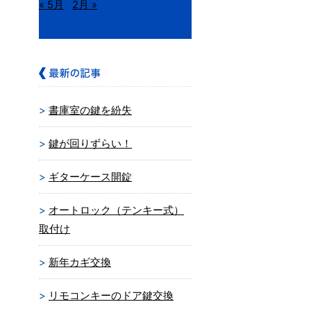
« 5月
2月 »
書庫室の鍵を紛失
鍵が回りずらい！
ギターケース開錠
オートロック（テンキー式）
取付け
新年カギ交換
リモコンキーのドア鍵交換