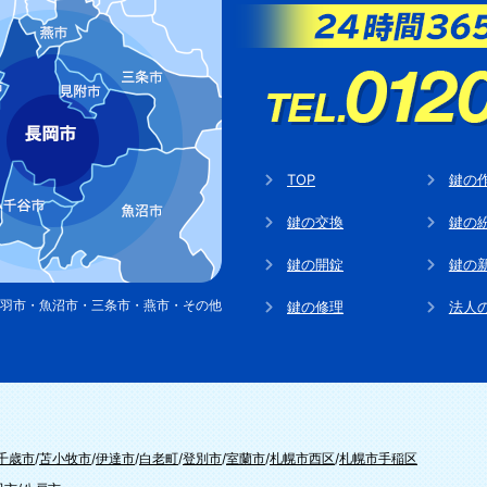
TOP
鍵の
鍵の交換
鍵の
鍵の開錠
鍵の
羽市・魚沼市・三条市・燕市・その他
鍵の修理
法人
千歳市
/
苫小牧市
/
伊達市
/
白老町
/
登別市
/
室蘭市
/
札幌市西区
/
札幌市手稲区