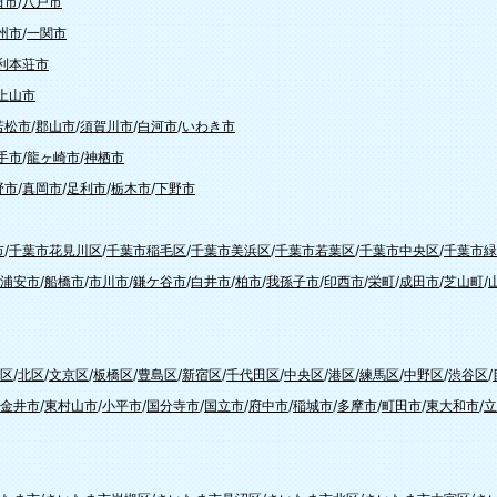
田市
/
八戸市
州市
/
一関市
利本荘市
上山市
若松市
/
郡山市
/
須賀川市
/
白河市
/
いわき市
手市
/
龍ヶ崎市
/
神栖市
野市
/
真岡市
/
足利市
/
栃木市
/
下野市
市
/
千葉市花見川区
/
千葉市稲毛区
/
千葉市美浜区
/
千葉市若葉区
/
千葉市中央区
/
千葉市緑
浦安市
/
船橋市
/
市川市
/
鎌ケ谷市
/
白井市
/
柏市
/
我孫子市
/
印西市
/
栄町
/
成田市
/
芝山町
/
区
/
北区
/
文京区
/
板橋区
/
豊島区
/
新宿区
/
千代田区
/
中央区
/
港区
/
練馬区
/
中野区
/
渋谷区
/
金井市
/
東村山市
/
小平市
/
国分寺市
/
国立市
/
府中市
/
稲城市
/
多摩市
/
町田市
/
東大和市
/
立