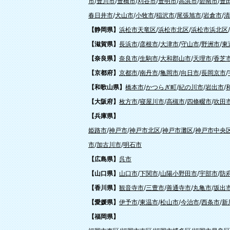
市
/
豊川市
/
豊橋市
/
刈谷市
/
豊明市
/
高浜市
/
碧南市
/
豊
春日井市
/
犬山市
/
小牧市
/
稲沢市
/
尾張旭市
/
岩倉市
/
清
【静岡県】
浜松市天竜区
/
浜松市北区
/
浜松市浜北区
/
【滋賀県】
長浜市
/
彦根市
/
大津市
/
守山市
/
野洲市
/
東
【奈良県】
奈良市
/
生駒市
/
大和郡山市
/
天理市
/
香芝
【京都府】
京都市
/
南丹市
/
亀岡市
/
向日市
/
長岡京市
/
【和歌山県】
橋本市
/
かつらぎ町
/
紀の川市
/
岩出市
/
【大阪府】
枚方市
/
寝屋川市
/
高槻市
/
四條畷市
/
吹田
【兵庫県】
姫路市
/
神戸市
/
神戸市北区
/
神戸市灘区
/
神戸市中央
市
/
加古川市
/
明石市
【広島県】
呉市
【山口県】
山口市
/
下関市
/
山陽小野田市
/
宇部市
/
防
【香川県】
観音寺市
/
三豊市
/
善通寺市
/
丸亀市
/
坂出
【愛媛県】
伊予市
/
東温市
/
松山市
/
今治市
/
西条市
/
新
【福岡県】