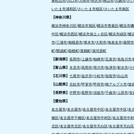
東松山市
/
川口市
/
入間市
/
所沢市
/
挟山市
/
川越市
/
さい
いたま市浦和区
/
さいたま市桜区
/
さいたま市南区
【神奈川県】
横浜市神奈川区
/
横浜市旭区
/
横浜市青葉区
/
横浜市磯
中区
/
横浜市西区
/
横浜市保土ヶ谷区
/
横浜市緑区
/
横
市
/
三浦市
/
相模原市
/
厚木市
/
大和市
/
海老名市
/
座間市
町
/
開成町
/
箱根町
/
真鶴町
/
湯河原町
【新潟県】
長岡市
/
上越市
/
柏崎市
/
五泉市
/
糸魚川市
/
【富山県】
氷見市
/
高岡市
/
滑川市
/
魚津市
/
射水市
/
小
【石川県】
七尾市
/
金沢市
/
小松市
/
加賀市
/
白山市
【山梨県】
北杜市
/
甲斐市
/
甲府市
/
南アルプス市
/
笛
【長野県】
中野市
/
長野市
/
須坂市
/
千曲市
/
上田市
/
安
【愛知県】
名古屋市
/
名古屋市
/
名古屋市中区
/
名古屋市中区
/
名
種区
/
名古屋市千種区
/
名古屋市中村区
/
名古屋市中村
北区
/
名古屋市北区
/
名古屋市天白区
/
名古屋市天白区