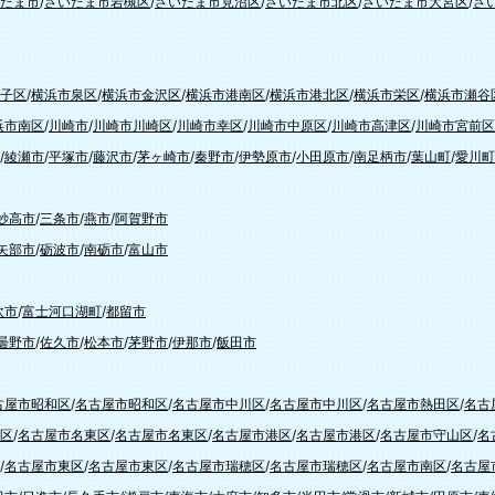
たま市
/
さいたま市岩槻区
/
さいたま市見沼区
/
さいたま市北区
/
さいたま市大宮区
/
さ
子区
/
横浜市泉区
/
横浜市金沢区
/
横浜市港南区
/
横浜市港北区
/
横浜市栄区
/
横浜市瀬谷
浜市南区
/
川崎市
/
川崎市川崎区
/
川崎市幸区
/
川崎市中原区
/
川崎市高津区
/
川崎市宮前区
/
綾瀬市
/
平塚市
/
藤沢市
/
茅ヶ崎市
/
秦野市
/
伊勢原市
/
小田原市
/
南足柄市
/
葉山町
/
愛川町
妙高市
/
三条市
/
燕市
/
阿賀野市
矢部市
/
砺波市
/
南砺市
/
富山市
吹市
/
富士河口湖町
/
都留市
曇野市
/
佐久市
/
松本市
/
茅野市
/
伊那市
/
飯田市
古屋市昭和区
/
名古屋市昭和区
/
名古屋市中川区
/
名古屋市中川区
/
名古屋市熱田区
/
名古
区
/
名古屋市名東区
/
名古屋市名東区
/
名古屋市港区
/
名古屋市港区
/
名古屋市守山区
/
名
/
名古屋市東区
/
名古屋市東区
/
名古屋市瑞穂区
/
名古屋市瑞穂区
/
名古屋市南区
/
名古屋