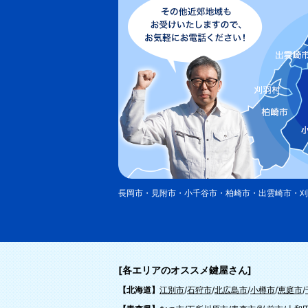
長岡市・見附市・小千谷市・柏崎市・出雲崎市・刈
[各エリアのオススメ鍵屋さん]
【北海道】
江別市
/
石狩市
/
北広島市
/
小樽市
/
恵庭市
/