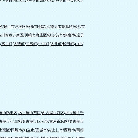
いたま市西区
/
さいたま市緑区
/
さいたま市中央区
/
さ
区
/
横浜市戸塚区
/
横浜市都筑区
/
横浜市鶴見区
/
横浜市
/
川崎市多摩区
/
川崎市麻生区
/
横須賀市
/
鎌倉市
/
逗子
/
寒川町
/
大磯町
/
二宮町
/
中井町
/
大井町
/
松田町
/
山北
屋市熱田区
/
名古屋市西区
/
名古屋市西区
/
名古屋市千
古屋市守山区
/
名古屋市緑区
/
名古屋市緑区
/
名古屋市
市南区
/
岡崎市
/
知立市
/
安城市
/
みよし市
/
西尾市
/
蒲郡