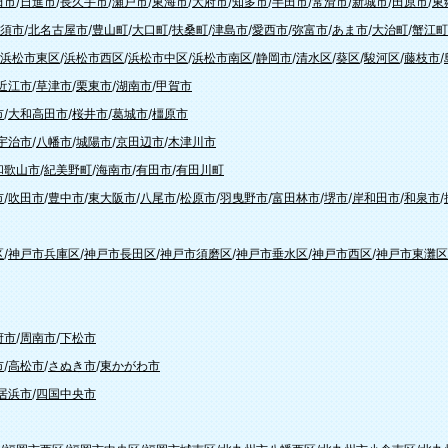
田市
/
日進市
/
長久手市
/
瀬戸市
/
東海市
/
大府市
/
知多市
/
半田市
/
常滑市
/
新城市
/
田原市
/
東
須市
/
北名古屋市
/
豊山町
/
大口町
/
扶桑町
/
津島市
/
愛西市
/
弥富市
/
あま市
/
大治町
/
蟹江町
浜松市東区
/
浜松市西区
/
浜松市中区
/
浜松市南区
/
静岡市
/
清水区
/
葵区
/
駿河区
/
藤枝市
/
近江市
/
草津市
/
栗東市
/
湖南市
/
甲賀市
市
/
大和高田市
/
桜井市
/
葛城市
/
橿原市
宇治市
/
八幡市
/
城陽市
/
京田辺市
/
木津川市
和歌山市
/
紀美野町
/
海南市
/
有田市
/
有田川町
市
/
吹田市
/
豊中市
/
東大阪市
/
八尾市
/
松原市
/
羽曳野市
/
富田林市
/
堺市
/
岸和田市
/
和泉市
/
区
/
神戸市兵庫区
/
神戸市長田区
/
神戸市須磨区
/
神戸市垂水区
/
神戸市西区
/
神戸市東灘区
府市
/
周南市
/
下松市
市
/
高松市
/
さぬき市
/
東かがわ市
居浜市
/
四国中央市