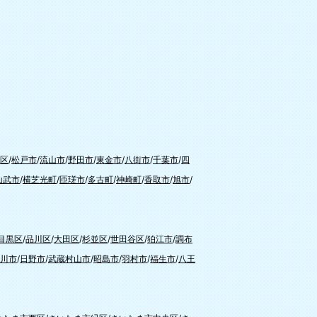
区
/
松戸市
/
流山市
/
野田市
/
東金市
/
八街市
/
千葉市
/
四
山武市
/
横芝光町
/
匝瑳市
/
多古町
/
神崎町
/
香取市
/
旭市
/
目黒区
/
品川区
/
大田区
/
杉並区
/
世田谷区
/
狛江市
/
調布
川市
/
日野市
/
武蔵村山市
/
昭島市
/
羽村市
/
福生市
/
八王