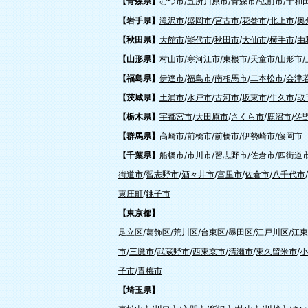
【青森県】
むつ市
/
五所川原市
/
青森市
/
弘前市
/
十和
【岩手県】
滝沢市
/
盛岡市
/
宮古市
/
花巻市
/
北上市
/
奥
【秋田県】
大館市
/
能代市
/
秋田市
/
大仙市
/
横手市
/
由
【山形県】
村山市
/
寒河江市
/
東根市
/
天童市
/
山形市
/
【福島県】
伊達市
/
福島市
/
南相馬市
/
二本松市
/
会津
【茨城県】
土浦市
/
水戸市
/
古河市
/
坂東市
/
牛久市
/
取
【栃木県】
宇都宮市
/
大田原市
/
さくら市
/
鹿沼市
/
佐
【群馬県】
高崎市
/
前橋市
/
前橋市
/
伊勢崎市
/
藤岡市
【千葉県】
船橋市
/
市川市
/
習志野市
/
佐倉市
/
四街道
街道市
/
習志野市
/
酒々井市
/
富里市
/
佐倉市
/
八千代市
/
東庄町
/
銚子市
【東京都】
足立区
/
葛飾区
/
荒川区
/
台東区
/
墨田区
/
江戸川区
/
江東
市
/
三鷹市
/
武蔵野市
/
西東京市
/
清瀬市
/
東久留米市
/
小
子市
/
青梅市
【埼玉県】