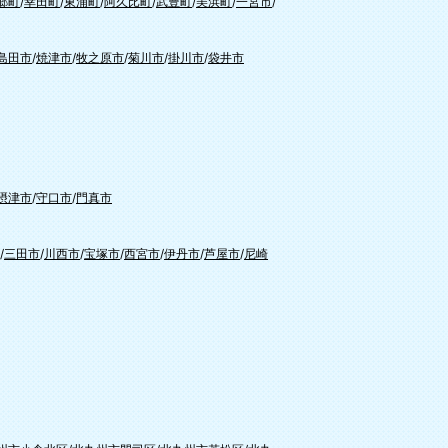
郷町
/
幸田町
/
東浦町
/
阿久比町
/
武豊町
/
美浜町
/
一宮市
/
島田市
/
焼津市
/
牧之原市
/
菊川市
/
掛川市
/
袋井市
摂津市
/
守口市
/
門真市
/
三田市
/
川西市
/
宝塚市
/
西宮市
/
伊丹市
/
芦屋市
/
尼崎