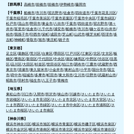
【群馬県】
高崎市
/
前橋市
/
前橋市
/
伊勢崎市
/
藤岡市
【千葉県】
船橋市
/
市川市
/
習志野市
/
佐倉市
/
四街道市
/
千葉市花見川区
/
千葉市稲毛区
/
千葉市美浜区
/
千葉市若葉区
/
千葉市中央区
/
千葉市緑区
/
松戸市
/
流山市
/
野田市
/
東金市
/
八街市
/
千葉市
/
四街道市
/
習志野市
/
酒々
井市
/
富里市
/
佐倉市
/
八千代市
/
浦安市
/
船橋市
/
市川市
/
鎌ケ谷市
/
白井市
/
柏市
/
我孫子市
/
印西市
/
栄町
/
成田市
/
芝山町
/
山武市
/
横芝光町
/
匝瑳市
/
多
古町
/
神崎町
/
香取市
/
旭市
/
東庄町
/
銚子市
【東京都】
足立区
/
葛飾区
/
荒川区
/
台東区
/
墨田区
/
江戸川区
/
江東区
/
北区
/
文京区
/
板
橋区
/
豊島区
/
新宿区
/
千代田区
/
中央区
/
港区
/
練馬区
/
中野区
/
渋谷区
/
目黒
区
/
品川区
/
大田区
/
杉並区
/
世田谷区
/
狛江市
/
調布市
/
三鷹市
/
武蔵野市
/
西
東京市
/
清瀬市
/
東久留米市
/
小金井市
/
東村山市
/
小平市
/
国分寺市
/
国立
市
/
府中市
/
稲城市
/
多摩市
/
町田市
/
東大和市
/
立川市
/
日野市
/
武蔵村山市
/
昭島市
/
羽村市
/
福生市
/
八王子市
/
青梅市
【埼玉県】
東松山市
/
川口市
/
入間市
/
所沢市
/
挟山市
/
川越市
/
さいたま市
/
さいたま
市岩槻区
/
さいたま市見沼区
/
さいたま市北区
/
さいたま市大宮区
/
さい
たま市西区
/
さいたま市緑区
/
さいたま市中央区
/
さいたま市浦和区
/
さ
いたま市桜区
/
さいたま市南区
【神奈川県】
横浜市神奈川区
/
横浜市旭区
/
横浜市青葉区
/
横浜市磯子区
/
横浜市泉区
/
横浜市金沢区
/
横浜市港南区
/
横浜市港北区
/
横浜市栄区
/
横浜市瀬谷区
/