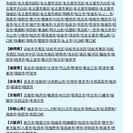
市緑区
/
名古屋市緑区
/
名古屋市北区
/
名古屋市北区
/
名古屋市天白区
/
名
古屋市天白区
/
名古屋市東区
/
名古屋市東区
/
名古屋市瑞穂区
/
名古屋市
瑞穂区
/
名古屋市南区
/
名古屋市南区
/
岡崎市
/
知立市
/
安城市
/
みよし市
/
西尾市
/
蒲郡市
/
豊川市
/
豊橋市
/
刈谷市
/
豊明市
/
高浜市
/
碧南市
/
豊田市
/
日
進市
/
長久手市
/
瀬戸市
/
東海市
/
大府市
/
知多市
/
半田市
/
常滑市
/
新城市
/
田
原市
/
東郷町
/
幸田町
/
東浦町
/
阿久比町
/
武豊町
/
美浜町
/
一宮市
/
春日井市
/
犬山市
/
小牧市
/
稲沢市
/
尾張旭市
/
岩倉市
/
清須市
/
北名古屋市
/
豊山町
/
大
口町
/
扶桑町
/
津島市
/
愛西市
/
弥富市
/
あま市
/
大治町
/
蟹江町
【静岡県】
浜松市天竜区
/
浜松市北区
/
浜松市浜北区
/
浜松市東区
/
浜松
市西区
/
浜松市中区
/
浜松市南区
/
静岡市
/
清水区
/
葵区
/
駿河区
/
藤枝市
/
島
田市
/
焼津市
/
牧之原市
/
菊川市
/
掛川市
/
袋井市
【滋賀県】
長浜市
/
彦根市
/
大津市
/
守山市
/
野洲市
/
東近江市
/
草津市
/
栗
東市
/
湖南市
/
甲賀市
【奈良県】
奈良市
/
生駒市
/
大和郡山市
/
天理市
/
香芝市
/
大和高田市
/
桜井
市
/
葛城市
/
橿原市
【京都府】
京都市
/
南丹市
/
亀岡市
/
向日市
/
長岡京市
/
宇治市
/
八幡市
/
城
陽市
/
京田辺市
/
木津川市
【和歌山県】
橋本市
/
かつらぎ町
/
紀の川市
/
岩出市
/
和歌山市
/
紀美野町
/
海南市
/
有田市
/
有田川町
【大阪府】
枚方市
/
寝屋川市
/
高槻市
/
四條畷市
/
吹田市
/
吹田市
/
豊中市
/
東大阪市
/
八尾市
/
松原市
/
羽曳野市
/
富田林市
/
堺市
/
岸和田市
/
和泉市
/
摂