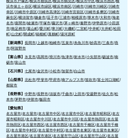
横浜市戸塚区
/
横浜市都筑区
/
横浜市鶴見区
/
横浜市中区
/
横浜市西区
/
横
浜市保土ヶ谷区
/
横浜市緑区
/
横浜市南区
/
川崎市
/
川崎市川崎区
/
川崎市
幸区
/
川崎市中原区
/
川崎市高津区
/
川崎市宮前区
/
川崎市多摩区
/
川崎市
麻生区
/
横須賀市
/
鎌倉市
/
逗子市
/
三浦市
/
相模原市
/
厚木市
/
大和市
/
海老
名市
/
座間市
/
綾瀬市
/
平塚市
/
藤沢市
/
茅ヶ崎市
/
秦野市
/
伊勢原市
/
小田原
市
/
南足柄市
/
葉山町
/
愛川町
/
寒川町
/
大磯町
/
二宮町
/
中井町
/
大井町
/
松田
町
/
山北町
/
開成町
/
箱根町
/
真鶴町
/
湯河原町
【新潟県】
長岡市
/
上越市
/
柏崎市
/
五泉市
/
糸魚川市
/
妙高市
/
三条市
/
燕
市
/
阿賀野市
【富山県】
氷見市
/
高岡市
/
滑川市
/
魚津市
/
射水市
/
小矢部市
/
砺波市
/
南
砺市
/
富山市
【石川県】
七尾市
/
金沢市
/
小松市
/
加賀市
/
白山市
【山梨県】
北杜市
/
甲斐市
/
甲府市
/
南アルプス市
/
笛吹市
/
富士河口湖町
/
都留市
【長野県】
中野市
/
長野市
/
須坂市
/
千曲市
/
上田市
/
安曇野市
/
佐久市
/
松
本市
/
茅野市
/
伊那市
/
飯田市
【愛知県】
名古屋市
/
名古屋市
/
名古屋市中区
/
名古屋市中区
/
名古屋市昭和区
/
名古
屋市昭和区
/
名古屋市中川区
/
名古屋市中川区
/
名古屋市熱田区
/
名古屋
市熱田区
/
名古屋市西区
/
名古屋市西区
/
名古屋市千種区
/
名古屋市千種
区
/
名古屋市中村区
/
名古屋市中村区
/
名古屋市名東区
/
名古屋市名東区
/
名古屋市港区
/
名古屋市港区
/
名古屋市守山区
/
名古屋市守山区
/
名古屋