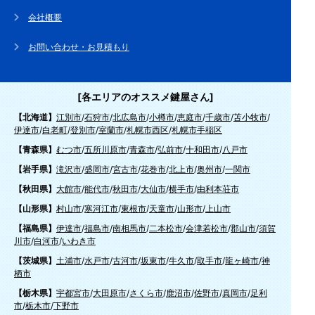
会社概要
お問い合わせ・お見積もり
[各エリアのオススメ鍵屋さん]
【北海道】
江別市
/
石狩市
/
北広島市
/
小樽市
/
恵庭市
/
千歳市
/
苫小牧市
/
伊達市
/
白老町
/
登別市
/
室蘭市
/
札幌市西区
/
札幌市手稲区
【青森県】
むつ市
/
五所川原市
/
青森市
/
弘前市
/
十和田市
/
八戸市
【岩手県】
滝沢市
/
盛岡市
/
宮古市
/
花巻市
/
北上市
/
奥州市
/
一関市
【秋田県】
大館市
/
能代市
/
秋田市
/
大仙市
/
横手市
/
由利本荘市
【山形県】
村山市
/
寒河江市
/
東根市
/
天童市
/
山形市
/
上山市
【福島県】
伊達市
/
福島市
/
南相馬市
/
二本松市
/
会津若松市
/
郡山市
/
須賀
川市
/
白河市
/
いわき市
【茨城県】
土浦市
/
水戸市
/
古河市
/
坂東市
/
牛久市
/
取手市
/
龍ヶ崎市
/
神
栖市
【栃木県】
宇都宮市
/
大田原市
/
さくら市
/
鹿沼市
/
佐野市
/
真岡市
/
足利
市
/
栃木市
/
下野市