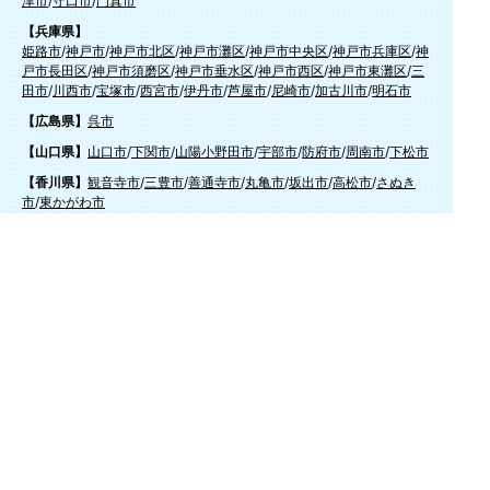
津市
/
守口市
/
門真市
【兵庫県】
姫路市
/
神戸市
/
神戸市北区
/
神戸市灘区
/
神戸市中央区
/
神戸市兵庫区
/
神
戸市長田区
/
神戸市須磨区
/
神戸市垂水区
/
神戸市西区
/
神戸市東灘区
/
三
田市
/
川西市
/
宝塚市
/
西宮市
/
伊丹市
/
芦屋市
/
尼崎市
/
加古川市
/
明石市
【広島県】
呉市
【山口県】
山口市
/
下関市
/
山陽小野田市
/
宇部市
/
防府市
/
周南市
/
下松市
【香川県】
観音寺市
/
三豊市
/
善通寺市
/
丸亀市
/
坂出市
/
高松市
/
さぬき
市
/
東かがわ市
【愛媛県】
伊予市
/
東温市
/
松山市
/
今治市
/
西条市
/
新居浜市
/
四国中央市
【福岡県】
福岡市東区
/
福岡市南区
/
福岡市博多区
/
福岡市早良区
/
福岡市西区
/
福岡
市中央区
/
福岡市城南区
/
北九州市八幡西区
/
北九州市小倉南区
/
北九州
市小倉北区
/
北九州市門司区
/
北九州市若松区
/
北九州市八幡東区
/
北九
州市戸畑区
/
久留米市
/
飯塚市
/
大牟田市
/
春日市
/
筑紫野市
/
糸島市
/
宗像
市
/
大野城市
/
柳川市
/
太宰府市
/
行橋市
/
八女市
/
小郡市
/
古賀市
/
直方市
/
朝
倉市
/
福津市
/
田川市
/
筑後市
/
中間市
/
嘉麻市
/
みやま市
/
大川市
/
うきは市
/
宮若市
/
豊前市
/
那珂川町
/
志免町
/
粕屋町
/
宇美町
/
苅田町
/
岡垣町
/
篠栗町
/
水巻町
/
筑前町
/
須恵町
/
福智町
/
新宮町
/
みやこ町
/
広川町
/
築上町
【長崎県】
佐世保市
/
西海市
/
大村市
/
諫早市
/
雲仙市
/
島原市
/
長崎市
/
南
島原市