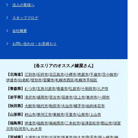
法人の客様へ
スタッフブログ
会社概要
お問い合わせ・お見積もり
[各エリアのオススメ鍵屋さん]
【北海道】
江別市
/
石狩市
/
北広島市
/
小樽市
/
恵庭市
/
千歳市
/
苫小牧市
/
伊達市
/
白老町
/
登別市
/
室蘭市
/
札幌市西区
/
札幌市手稲区
【青森県】
むつ市
/
五所川原市
/
青森市
/
弘前市
/
十和田市
/
八戸市
【岩手県】
滝沢市
/
盛岡市
/
宮古市
/
花巻市
/
北上市
/
奥州市
/
一関市
【秋田県】
大館市
/
能代市
/
秋田市
/
大仙市
/
横手市
/
由利本荘市
【山形県】
村山市
/
寒河江市
/
東根市
/
天童市
/
山形市
/
上山市
【福島県】
伊達市
/
福島市
/
南相馬市
/
二本松市
/
会津若松市
/
郡山市
/
須賀
川市
/
白河市
/
いわき市
【茨城県】
土浦市
/
水戸市
/
古河市
/
坂東市
/
牛久市
/
取手市
/
龍ヶ崎市
/
神