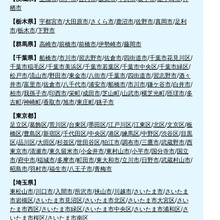
栖市
【栃木県】
宇都宮市
/
大田原市
/
さくら市
/
鹿沼市
/
佐野市
/
真岡市
/
足利
市
/
栃木市
/
下野市
【群馬県】
高崎市
/
前橋市
/
前橋市
/
伊勢崎市
/
藤岡市
【千葉県】
船橋市
/
市川市
/
習志野市
/
佐倉市
/
四街道市
/
千葉市花見川区
/
千葉市稲毛区
/
千葉市美浜区
/
千葉市若葉区
/
千葉市中央区
/
千葉市緑区
/
松戸市
/
流山市
/
野田市
/
東金市
/
八街市
/
千葉市
/
四街道市
/
習志野市
/
酒々
井市
/
富里市
/
佐倉市
/
八千代市
/
浦安市
/
船橋市
/
市川市
/
鎌ケ谷市
/
白井市
/
柏市
/
我孫子市
/
印西市
/
栄町
/
成田市
/
芝山町
/
山武市
/
横芝光町
/
匝瑳市
/
多
古町
/
神崎町
/
香取市
/
旭市
/
東庄町
/
銚子市
【東京都】
足立区
/
葛飾区
/
荒川区
/
台東区
/
墨田区
/
江戸川区
/
江東区
/
北区
/
文京区
/
板
橋区
/
豊島区
/
新宿区
/
千代田区
/
中央区
/
港区
/
練馬区
/
中野区
/
渋谷区
/
目黒
区
/
品川区
/
大田区
/
杉並区
/
世田谷区
/
狛江市
/
調布市
/
三鷹市
/
武蔵野市
/
西
東京市
/
清瀬市
/
東久留米市
/
小金井市
/
東村山市
/
小平市
/
国分寺市
/
国立
市
/
府中市
/
稲城市
/
多摩市
/
町田市
/
東大和市
/
立川市
/
日野市
/
武蔵村山市
/
昭島市
/
羽村市
/
福生市
/
八王子市
/
青梅市
【埼玉県】
東松山市
/
川口市
/
入間市
/
所沢市
/
挟山市
/
川越市
/
さいたま市
/
さいたま
市岩槻区
/
さいたま市見沼区
/
さいたま市北区
/
さいたま市大宮区
/
さい
たま市西区
/
さいたま市緑区
/
さいたま市中央区
/
さいたま市浦和区
/
さ
いたま市桜区
/
さいたま市南区