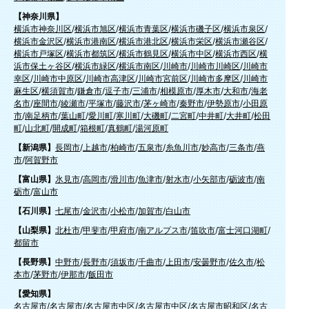
【神奈川県】
横浜市神奈川区
/
横浜市旭区
/
横浜市青葉区
/
横浜市磯子区
/
横浜市泉区
/
横浜市金沢区
/
横浜市港南区
/
横浜市港北区
/
横浜市栄区
/
横浜市瀬谷区
/
横浜市戸塚区
/
横浜市都筑区
/
横浜市鶴見区
/
横浜市中区
/
横浜市西区
/
横
浜市保土ヶ谷区
/
横浜市緑区
/
横浜市南区
/
川崎市
/
川崎市川崎区
/
川崎市
幸区
/
川崎市中原区
/
川崎市高津区
/
川崎市宮前区
/
川崎市多摩区
/
川崎市
麻生区
/
横須賀市
/
鎌倉市
/
逗子市
/
三浦市
/
相模原市
/
厚木市
/
大和市
/
海老
名市
/
座間市
/
綾瀬市
/
平塚市
/
藤沢市
/
茅ヶ崎市
/
秦野市
/
伊勢原市
/
小田原
市
/
南足柄市
/
葉山町
/
愛川町
/
寒川町
/
大磯町
/
二宮町
/
中井町
/
大井町
/
松田
町
/
山北町
/
開成町
/
箱根町
/
真鶴町
/
湯河原町
【新潟県】
長岡市
/
上越市
/
柏崎市
/
五泉市
/
糸魚川市
/
妙高市
/
三条市
/
燕
市
/
阿賀野市
【富山県】
氷見市
/
高岡市
/
滑川市
/
魚津市
/
射水市
/
小矢部市
/
砺波市
/
南
砺市
/
富山市
【石川県】
七尾市
/
金沢市
/
小松市
/
加賀市
/
白山市
【山梨県】
北杜市
/
甲斐市
/
甲府市
/
南アルプス市
/
笛吹市
/
富士河口湖町
/
都留市
【長野県】
中野市
/
長野市
/
須坂市
/
千曲市
/
上田市
/
安曇野市
/
佐久市
/
松
本市
/
茅野市
/
伊那市
/
飯田市
【愛知県】
名古屋市
/
名古屋市
/
名古屋市中区
/
名古屋市中区
/
名古屋市昭和区
/
名古