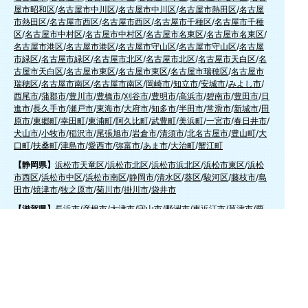
屋市昭和区
/
名古屋市中川区
/
名古屋市中川区
/
名古屋市熱田区
/
名古屋
市熱田区
/
名古屋市西区
/
名古屋市西区
/
名古屋市千種区
/
名古屋市千種
区
/
名古屋市中村区
/
名古屋市中村区
/
名古屋市名東区
/
名古屋市名東区
/
名古屋市港区
/
名古屋市港区
/
名古屋市守山区
/
名古屋市守山区
/
名古屋
市緑区
/
名古屋市緑区
/
名古屋市北区
/
名古屋市北区
/
名古屋市天白区
/
名
古屋市天白区
/
名古屋市東区
/
名古屋市東区
/
名古屋市瑞穂区
/
名古屋市
瑞穂区
/
名古屋市南区
/
名古屋市南区
/
岡崎市
/
知立市
/
安城市
/
みよし市
/
西尾市
/
蒲郡市
/
豊川市
/
豊橋市
/
刈谷市
/
豊明市
/
高浜市
/
碧南市
/
豊田市
/
日
進市
/
長久手市
/
瀬戸市
/
東海市
/
大府市
/
知多市
/
半田市
/
常滑市
/
新城市
/
田
原市
/
東郷町
/
幸田町
/
東浦町
/
阿久比町
/
武豊町
/
美浜町
/
一宮市
/
春日井市
/
犬山市
/
小牧市
/
稲沢市
/
尾張旭市
/
岩倉市
/
清須市
/
北名古屋市
/
豊山町
/
大
口町
/
扶桑町
/
津島市
/
愛西市
/
弥富市
/
あま市
/
大治町
/
蟹江町
【静岡県】
浜松市天竜区
/
浜松市北区
/
浜松市浜北区
/
浜松市東区
/
浜松
市西区
/
浜松市中区
/
浜松市南区
/
静岡市
/
清水区
/
葵区
/
駿河区
/
藤枝市
/
島
田市
/
焼津市
/
牧之原市
/
菊川市
/
掛川市
/
袋井市
【滋賀県】
長浜市
/
彦根市
/
大津市
/
守山市
/
野洲市
/
東近江市
/
草津市
/
栗
東市
/
湖南市
/
甲賀市
【奈良県】
奈良市
/
生駒市
/
大和郡山市
/
天理市
/
香芝市
/
大和高田市
/
桜井
市
/
葛城市
/
橿原市
【京都府】
京都市
/
南丹市
/
亀岡市
/
向日市
/
長岡京市
/
宇治市
/
八幡市
/
城
陽市
/
京田辺市
/
木津川市
【和歌山県】
橋本市
/
かつらぎ町
/
紀の川市
/
岩出市
/
和歌山市
/
紀美野町
/